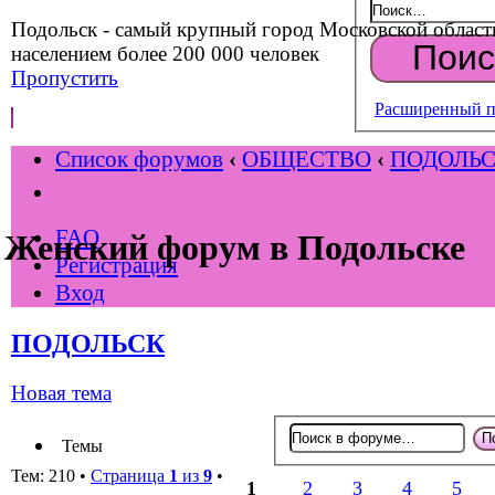
Подольск - самый крупный город Московской област
населением более 200 000 человек
Пропустить
Расширенный п
Список форумов
‹
ОБЩЕСТВО
‹
ПОДОЛЬ
FAQ
Женский форум в Подольске
Регистрация
Вход
ПОДОЛЬСК
Новая тема
Темы
Тем: 210 •
Страница
1
из
9
•
1
2
3
4
5