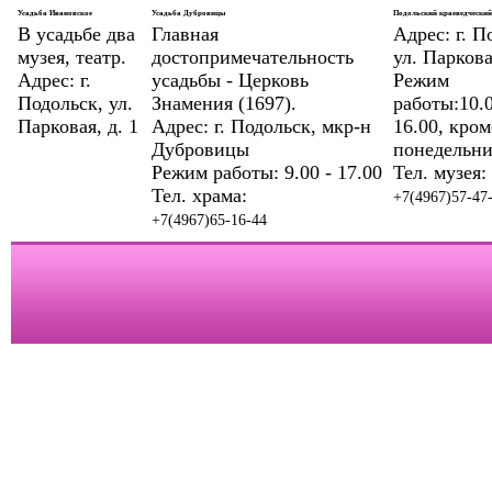
Annonce lue
Annonce lue fermée
Annonce lue fermée dans 
Усадьба Ивановское
Усадьба Дубровицы
Подольский краеведческий
В усадьбе два
Главная
Адрес: г. П
Annonce non lue
Annonce non lue fermée
Annonce non lue
музея, театр.
достопримечательность
ул. Парковая
laquelle j'ai posté
Адрес: г.
усадьбы - Церковь
Режим
Подольск, ул.
Знамения (1697).
работы:10.0
Post-it lu
Post-it lu fermé
Post-it lu fermé dans lequel j'ai 
Парковая, д. 1
Адрес: г. Подольск, мкр-н
16.00, кром
Post-it non lu
Post-it non lu fermé
Post-it non lu fermé dans
Дубровицы
понедельни
Режим работы: 9.00 - 17.00
Тел. музея:
Тел. храма:
+7(4967)57-47
+7(4967)65-16-44