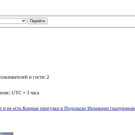
 lu dans lequel j'ai posté
льзователей и гости: 2
equel j'ai posté
populaire non lu dans lequel j'ai posté
пояс: UTC + 3 часа
u fermé dans lequel j'ai posté
т и не есть
Конные прогулки в Подольске
Инъекции гиалуроново
 dans laquelle j'ai posté
Annonce lue dans laquelle