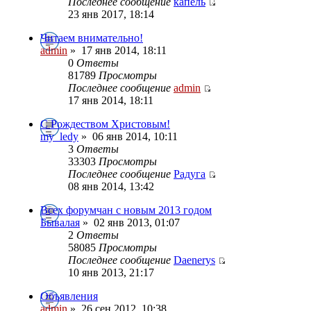
Последнее сообщение
капель
23 янв 2017, 18:14
Читаем внимательно!
admin
»
17 янв 2014, 18:11
0
Ответы
81789
Просмотры
Последнее сообщение
admin
17 янв 2014, 18:11
С Рождеством Христовым!
my_ledy
»
06 янв 2014, 10:11
3
Ответы
33303
Просмотры
Последнее сообщение
Радуга
08 янв 2014, 13:42
Всех форумчан с новым 2013 годом
Бывалая
»
02 янв 2013, 01:07
2
Ответы
58085
Просмотры
Последнее сообщение
Daenerys
10 янв 2013, 21:17
Объявления
admin
»
26 сен 2012, 10:38