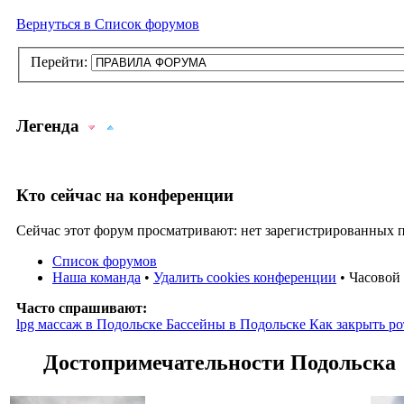
Вернуться в Список форумов
Перейти:
Легенда
Кто сейчас на конференции
Sujet lu
Sujet lu dans lequel j'ai posté
Sujet populaire
Сейчас этот форум просматривают: нет зарегистрированных по
Sujet populaire lu
Sujet lu fermé
Sujet lu fermé dans l
Список форумов
Sujet non lu
Sujet non lu dans lequel j'ai posté
Sujet 
Наша команда
•
Удалить cookies конференции
• Часовой 
Часто спрашивают:
Sujet populaire non lu
Sujet non lu fermé
Sujet non l
lpg массаж в Подольске
Бассейны в Подольске
Как закрыть ро
Topic déplacé
Достопримечательности Подольска
Annonce lue
Annonce lue fermée
Annonce lue fermée