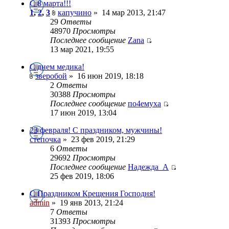
С 8 марта!!!
1
,
2
,
3
капучино
»
14 мар 2013, 21:47
29
Ответы
48970
Просмотры
Последнее сообщение
Zana
13 мар 2021, 19:55
С днем медика!
зверобой
»
16 июн 2019, 18:18
2
Ответы
30388
Просмотры
Последнее сообщение
по4емуха
17 июн 2019, 13:04
23 февраля! С праздником, мужчины!
степочка
»
23 фев 2019, 21:29
6
Ответы
29692
Просмотры
Последнее сообщение
Надежда_А
25 фев 2019, 18:06
С Праздником Крещения Господня!
admin
»
19 янв 2013, 21:24
7
Ответы
31393
Просмотры