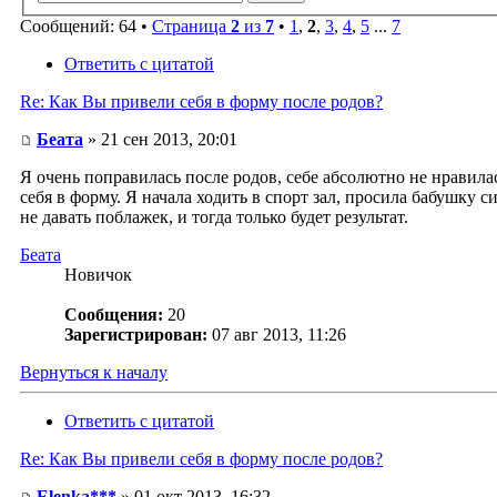
Сообщений: 64 •
Страница
2
из
7
•
1
,
2
,
3
,
4
,
5
...
7
Ответить с цитатой
Re: Как Вы привели себя в форму после родов?
Беата
» 21 сен 2013, 20:01
Я очень поправилась после родов, себе абсолютно не нравилас
себя в форму. Я начала ходить в спорт зал, просила бабушку с
не давать поблажек, и тогда только будет результат.
Беата
Новичок
Сообщения:
20
Зарегистрирован:
07 авг 2013, 11:26
Вернуться к началу
Ответить с цитатой
Re: Как Вы привели себя в форму после родов?
Elenka***
» 01 окт 2013, 16:32