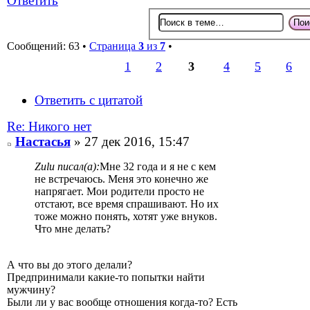
Ответить
Сообщений: 63 •
Страница
3
из
7
•
1
2
3
4
5
6
Ответить с цитатой
Re: Никого нет
Настасья
» 27 дек 2016, 15:47
Zulu писал(а):
Мне 32 года и я не с кем
не встречаюсь. Меня это конечно же
напрягает. Мои родители просто не
отстают, все время спрашивают. Но их
тоже можно понять, хотят уже внуков.
Что мне делать?
А что вы до этого делали?
Предпринимали какие-то попытки найти
мужчину?
Были ли у вас вообще отношения когда-то? Есть