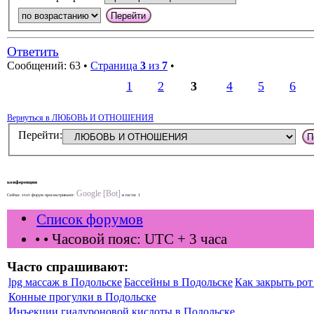
Ответить
Сообщений: 63 •
Страница
3
из
7
•
1
2
3
4
5
6
Вернуться в ЛЮБОВЬ И ОТНОШЕНИЯ
Перейти:
конференции
Google [Bot]
Сейчас этот форум просматривают:
и гости: 1
Список форумов
•
• Часовой пояс: UTC + 3 часа
Часто спрашивают:
lpg массаж в Подольске
Бассейны в Подольске
Как закрыть рот 
Конные прогулки в Подольске
Инъекции гиалуроновой кислоты в Подольске