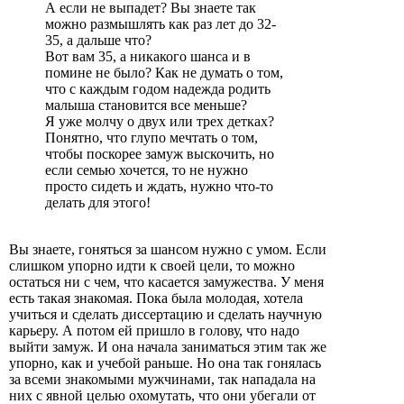
А если не выпадет? Вы знаете так
можно размышлять как раз лет до 32-
35, а дальше что?
Вот вам 35, а никакого шанса и в
помине не было? Как не думать о том,
что с каждым годом надежда родить
малыша становится все меньше?
Я уже молчу о двух или трех детках?
Понятно, что глупо мечтать о том,
чтобы поскорее замуж выскочить, но
если семью хочется, то не нужно
просто сидеть и ждать, нужно что-то
делать для этого!
Вы знаете, гоняться за шансом нужно с умом. Если
слишком упорно идти к своей цели, то можно
остаться ни с чем, что касается замужества. У меня
есть такая знакомая. Пока была молодая, хотела
учиться и сделать диссертацию и сделать научную
карьеру. А потом ей пришло в голову, что надо
выйти замуж. И она начала заниматься этим так же
упорно, как и учебой раньше. Но она так гонялась
за всеми знакомыми мужчинами, так нападала на
них с явной целью охомутать, что они убегали от