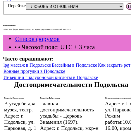
Перейти:
конференции
Сейчас этот форум просматривают: нет зарегистрированных пользователей и гости: 4
Список форумов
•
• Часовой пояс: UTC + 3 часа
Часто спрашивают:
lpg массаж в Подольске
Бассейны в Подольске
Как закрыть рот 
Конные прогулки в Подольске
Инъекции гиалуроновой кислоты в Подольске
Достопримечательности Подольска
Усадьба Ивановское
Усадьба Дубровицы
Подольский краеведческий
В усадьбе два
Главная
Адрес: г. П
музея, театр.
достопримечательность
ул. Паркова
Адрес: г.
усадьбы - Церковь
Режим
Подольск, ул.
Знамения (1697).
работы:10.0
Парковая, д. 1
Адрес: г. Подольск, мкр-н
16.00, кром