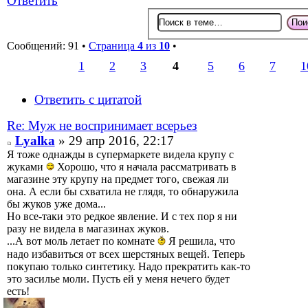
Ответить
Сообщений: 91 •
Страница
4
из
10
•
1
2
3
4
5
6
7
1
Ответить с цитатой
Re: Муж не воспринимает всерьез
Lyalka
» 29 апр 2016, 22:17
Я тоже однажды в супермаркете видела крупу с
жуками
Хорошо, что я начала рассматривать в
магазине эту крупу на предмет того, свежая ли
она. А если бы схватила не глядя, то обнаружила
бы жуков уже дома...
Но все-таки это редкое явление. И с тех пор я ни
разу не видела в магазинах жуков.
...А вот моль летает по комнате
Я решила, что
надо избавиться от всех шерстяных вещей. Теперь
покупаю только синтетику. Надо прекратить как-то
это засилье моли. Пусть ей у меня нечего будет
есть!