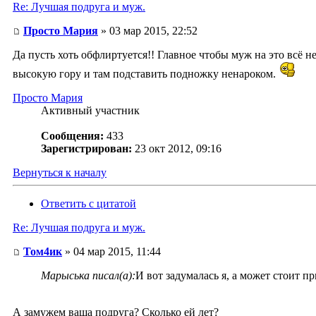
Re: Лучшая подруга и муж.
Просто Мария
» 03 мар 2015, 22:52
Да пусть хоть обфлиртуется!! Главное чтобы муж на это всё 
высокую гору и там подставить подножку ненароком.
Просто Мария
Активный участник
Сообщения:
433
Зарегистрирован:
23 окт 2012, 09:16
Вернуться к началу
Ответить с цитатой
Re: Лучшая подруга и муж.
Том4ик
» 04 мар 2015, 11:44
Марыська писал(а):
И вот задумалась я, а может стоит пр
А замужем ваша подруга? Сколько ей лет?