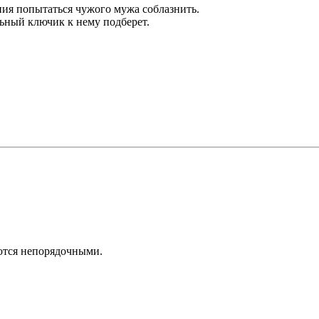
яния попытаться чужого мужа соблазнить.
льный ключик к нему подберет.
аются непорядочными.