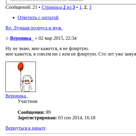
Сообщений: 21 •
Страница
2
из
3
•
1
,
2
,
3
Ответить с цитатой
Re: Лучшая подруга и муж.
Вероника_
» 02 мар 2015, 22:34
Ну не знаю, мне кажется, я не флиртую.
мне кажется, я совсем ни с кем не флиртую. Сто лет уже заму
Вероника_
Участник
Сообщения:
89
Зарегистрирован:
03 сен 2014, 16:18
Вернуться к началу