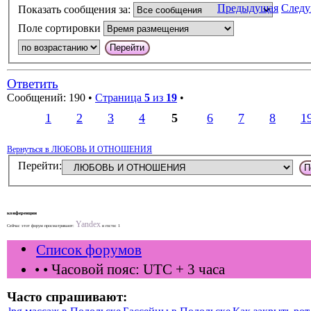
Предыдущая
След
Показать сообщения за:
Поле сортировки
Ответить
Сообщений: 190 •
Страница
5
из
19
•
1
2
3
4
5
6
7
8
1
Вернуться в ЛЮБОВЬ И ОТНОШЕНИЯ
Перейти:
конференции
Yandex
Сейчас этот форум просматривают:
и гости: 1
Список форумов
•
• Часовой пояс: UTC + 3 часа
Часто спрашивают: