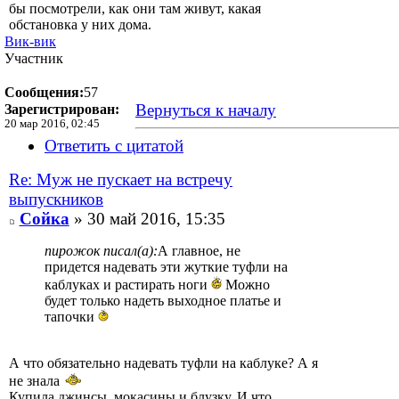
бы посмотрели, как они там живут, какая
обстановка у них дома.
Вик-вик
Участник
Сообщения:
57
Вернуться к началу
Зарегистрирован:
20 мар 2016, 02:45
Ответить с цитатой
Re: Муж не пускает на встречу
выпускников
Сойка
» 30 май 2016, 15:35
пирожок писал(а):
А главное, не
придется надевать эти жуткие туфли на
каблуках и растирать ноги
Можно
будет только надеть выходное платье и
тапочки
А что обязательно надевать туфли на каблуке? А я
не знала
Купила джинсы, мокасины и блузку. И что