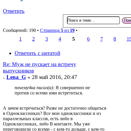
Ответить
Сообщений: 190 •
Страница
5
из
19
•
1
2
3
4
5
6
7
8
1
Ответить с цитатой
Re: Муж не пускает на встречу
выпускников
Lena_G
» 28 май 2016, 20:47
почему4ка писал(а):
Я совершенно не
против со всеми ими встретиться.
А зачем встречаться? Разве не достаточно общаться
в Одноклассниках? Все мои одноклассники и из
параллельных классов, есть либо в
Одноклассниках, либо В контакте. Мы уже
переговорили со всеми - с кем-то дольше, с кем-то