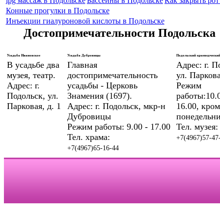
lpg массаж в Подольске
Бассейны в Подольске
Как закрыть рот 
Конные прогулки в Подольске
Инъекции гиалуроновой кислоты в Подольске
Достопримечательности Подольска
Усадьба Ивановское
Усадьба Дубровицы
Подольский краеведческий
В усадьбе два
Главная
Адрес: г. П
музея, театр.
достопримечательность
ул. Паркова
Адрес: г.
усадьбы - Церковь
Режим
Подольск, ул.
Знамения (1697).
работы:10.0
Парковая, д. 1
Адрес: г. Подольск, мкр-н
16.00, кром
Дубровицы
понедельни
Режим работы: 9.00 - 17.00
Тел. музея:
Тел. храма:
+7(4967)57-47
+7(4967)65-16-44