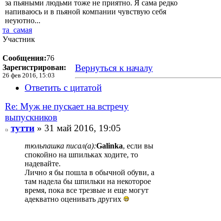
за пьяными людьми тоже не приятно. Я сама редко
напиваюсь и в пьяной компании чувствую себя
неуютно...
та_самая
Участник
Сообщения:
76
Вернуться к началу
Зарегистрирован:
26 фев 2016, 15:03
Ответить с цитатой
Re: Муж не пускает на встречу
выпускников
тутти
» 31 май 2016, 19:05
тюльпашка писал(а):
Galinka
, если вы
спокойно на шпильках ходите, то
надевайте.
Лично я бы пошла в обычной обуви, а
там надела бы шпильки на некоторое
время, пока все трезвые и еще могут
адекватно оценивать других