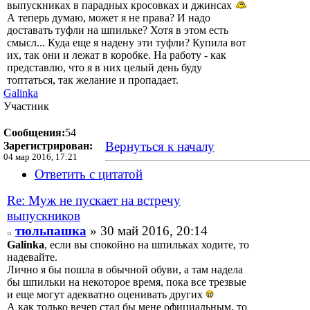
выпускниках в парадных кросовках и джинсах
А теперь думаю, может я не права? И надо
доставать туфли на шпильке? Хотя в этом есть
смысл... Куда еще я надену эти туфли? Купила вот
их, так они и лежат в коробке. На работу - как
представлю, что я в них целый день буду
топтаться, так желание и пропадает.
Galinka
Участник
Сообщения:
54
Вернуться к началу
Зарегистрирован:
04 мар 2016, 17:21
Ответить с цитатой
Re: Муж не пускает на встречу
выпускников
тюльпашка
» 30 май 2016, 20:14
Galinka
, если вы спокойно на шпильках ходите, то
надевайте.
Лично я бы пошла в обычной обуви, а там надела
бы шпильки на некоторое время, пока все трезвые
и еще могут адекватно оценивать других
А как только вечер стал бы мене официальным, то