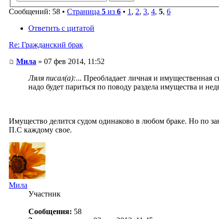
Сообщений: 58 •
Страница
5
из
6
•
1
,
2
,
3
,
4
,
5
,
6
Ответить с цитатой
Re: Гражданский брак
Мила
» 07 фев 2014, 11:52
Ляля писал(а):
... Преобладает личная и имущественная 
надо будет париться по поводу раздела имущества и не
Имущество делится судом одинаково в любом браке. Но по зак
П.С каждому свое.
Мила
Участник
Сообщения:
58