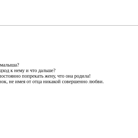
а малыша?
дход к нему и что дальше?
 постоянно попрекать жену, что она родила!
енок, не имея от отца никакой совершенно любви.