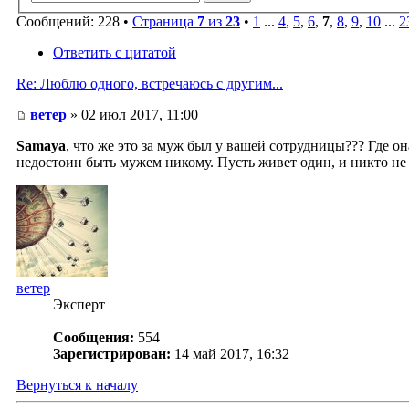
Сообщений: 228 •
Страница
7
из
23
•
1
...
4
,
5
,
6
,
7
,
8
,
9
,
10
...
2
Ответить с цитатой
Re: Люблю одного, встречаюсь с другим...
ветер
» 02 июл 2017, 11:00
Samaya
, что же это за муж был у вашей сотрудницы??? Где 
недостоин быть мужем никому. Пусть живет один, и никто не бу
ветер
Эксперт
Сообщения:
554
Зарегистрирован:
14 май 2017, 16:32
Вернуться к началу