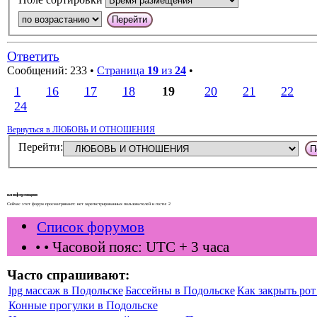
Ответить
Сообщений: 233 •
Страница
19
из
24
•
1
16
17
18
19
20
21
22
24
Вернуться в ЛЮБОВЬ И ОТНОШЕНИЯ
Перейти:
конференции
Сейчас этот форум просматривают: нет зарегистрированных пользователей и гости: 2
Список форумов
•
• Часовой пояс: UTC + 3 часа
Часто спрашивают:
lpg массаж в Подольске
Бассейны в Подольске
Как закрыть рот 
Конные прогулки в Подольске