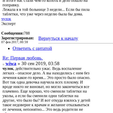
В итоге нас стали чем-то колоть и дело пошло на
поправку.
Лежала я в той больнице 3 недели... Если бы пила
таблетки, что уже через неделю была бы дома.
чулок
Эксперт
Сообщения:
788
Вернуться к началу
Зарегистрирован:
07 фев 2017, 00:59
Ответить с цитатой
Re: Первая любовь.
wiwa
» 30 сен 2019, 03:58
чулок
, действительно ужас. Ведь воспаление
легких - опасное дело. А вы находились с ним без
лечения какое-то время... Это просто было опасно.
Вот так одна девочка научила всех плохому. И
вроде никто не виноват, но могло закончиться все
плачевно. Еще хорошо, что сменили таблетки на
уколы, а если бы сменили одни таблетки на
другие, что было бы? И вот откуда взялось у детей
такое недоверие к врачам и желание отказываться
от лечения, непонятно... Это ведь родители не