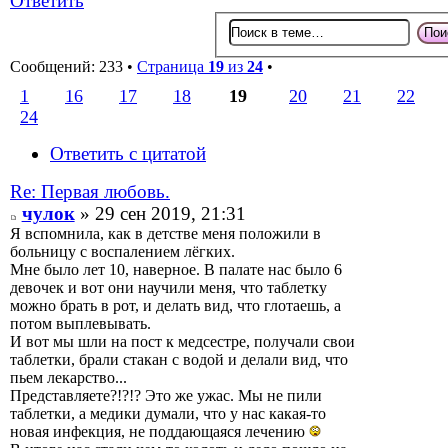
Ответить
Сообщений: 233 •
Страница
19
из
24
•
1
16
17
18
19
20
21
22
24
Ответить с цитатой
Re: Первая любовь.
чулок
» 29 сен 2019, 21:31
Я вспомнила, как в детстве меня положили в
больницу с воспалением лёгких.
Мне было лет 10, наверное. В палате нас было 6
девочек и вот они научили меня, что таблетку
можно брать в рот, и делать вид, что глотаешь, а
потом выплевывать.
И вот мы шли на пост к медсестре, получали свои
таблетки, брали стакан с водой и делали вид, что
пьем лекарство...
Представляете?!?!? Это же ужас. Мы не пили
таблетки, а медики думали, что у нас какая-то
новая инфекция, не поддающаяся лечению