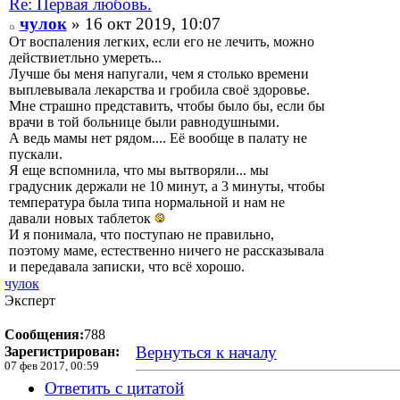
Re: Первая любовь.
чулок
» 16 окт 2019, 10:07
От воспаления легких, если его не лечить, можно
действиетльно умереть...
Лучше бы меня напугали, чем я столько времени
выплевывала лекарства и гробила своё здоровье.
Мне страшно представить, чтобы было бы, если бы
врачи в той больнице были равнодушными.
А ведь мамы нет рядом.... Её вообще в палату не
пускали.
Я еще вспомнила, что мы вытворяли... мы
градусник держали не 10 минут, а 3 минуты, чтобы
температура была типа нормальной и нам не
давали новых таблеток
И я понимала, что поступаю не правильно,
поэтому маме, естественно ничего не рассказывала
и передавала записки, что всё хорошо.
чулок
Эксперт
Сообщения:
788
Вернуться к началу
Зарегистрирован:
07 фев 2017, 00:59
Ответить с цитатой