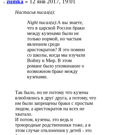
zumka
» 12 янв 2017, 19:01
Настасья писал(а):
Night писал(а):
А вы знаете,
что в царской России браки
между кузенами были не
только нормой, но частым
явлением среди
аристократов? Я это помню
со школы, когда мы изучали
Войну и Мир. В этом
романе было упоминание о
возможном браке между
кузенами.
Так было, но не потому что кузены
влюблялись в друг друга, а потому, что
им были запрещены браки с простым
людом, а аристократов на всех не
хватало.
И потом, кузены, это ведь и
троюродные родственники тоже, а в
этом случае отклонения у детей - это