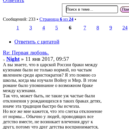
Ответить
Сообщений: 233 •
Страница
6
из
24
•
1
3
4
5
6
7
8
9
24
Ответить с цитатой
Re: Первая любовь.
Night
» 11 янв 2017, 09:57
А вы знаете, что в царской России браки между
кузенами были не только нормой, но частым
явлением среди аристократов? Я это помню со
школы, когда мы изучали Войну и Мир. В этом
романе было упоминание о возможном браке
между кузенами.
Так что, может быть, не такие уж частые были
отклонения у рождающихся в таких браках детях,
иначе эта традиция быстро бы исчезла.
Но все же мне кажется, что это слегка отклонение
от нормы... Обычно у людей, проводящих все
детство вместе, не возникает влечения друг к
другу, потому что друг детства воспринимается,