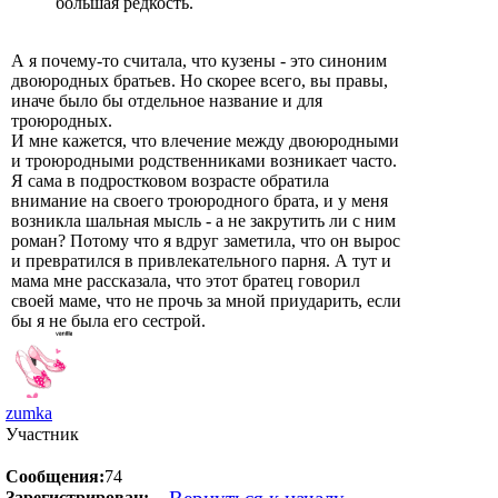
большая редкость.
А я почему-то считала, что кузены - это синоним
двоюродных братьев. Но скорее всего, вы правы,
иначе было бы отдельное название и для
троюродных.
И мне кажется, что влечение между двоюродными
и троюродными родственниками возникает часто.
Я сама в подростковом возрасте обратила
внимание на своего троюродного брата, и у меня
возникла шальная мысль - а не закрутить ли с ним
роман? Потому что я вдруг заметила, что он вырос
и превратился в привлекательного парня. А тут и
мама мне рассказала, что этот братец говорил
своей маме, что не прочь за мной приударить, если
бы я не была его сестрой.
zumka
Участник
Сообщения:
74
Зарегистрирован: