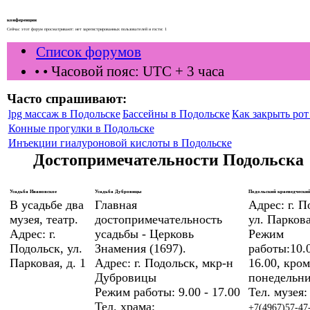
конференции
Сейчас этот форум просматривают: нет зарегистрированных пользователей и гости: 1
Список форумов
•
• Часовой пояс: UTC + 3 часа
Часто спрашивают:
lpg массаж в Подольске
Бассейны в Подольске
Как закрыть рот 
Конные прогулки в Подольске
Инъекции гиалуроновой кислоты в Подольске
Достопримечательности Подольска
Усадьба Ивановское
Усадьба Дубровицы
Подольский краеведческий
В усадьбе два
Главная
Адрес: г. П
музея, театр.
достопримечательность
ул. Паркова
Адрес: г.
усадьбы - Церковь
Режим
Подольск, ул.
Знамения (1697).
работы:10.0
Парковая, д. 1
Адрес: г. Подольск, мкр-н
16.00, кром
Дубровицы
понедельни
Режим работы: 9.00 - 17.00
Тел. музея:
Тел. храма:
+7(4967)57-47