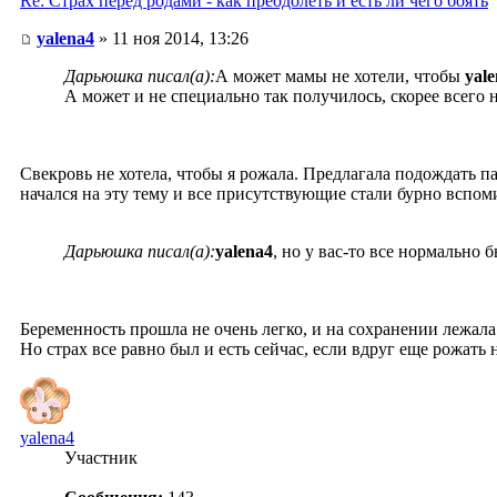
Re: Страх перед родами - как преодолеть и есть ли чего боять
yalena4
» 11 ноя 2014, 13:26
Дарьюшка писал(а):
А может мамы не хотели, чтобы
yal
А может и не специально так получилось, скорее всего
Свекровь не хотела, чтобы я рожала. Предлагала подождать па
начался на эту тему и все присутствующие стали бурно вспоми
Дарьюшка писал(а):
yalena4
, но у вас-то все нормально
Беременность прошла не очень легко, и на сохранении лежала 
Но страх все равно был и есть сейчас, если вдруг еще рожать
yalena4
Участник