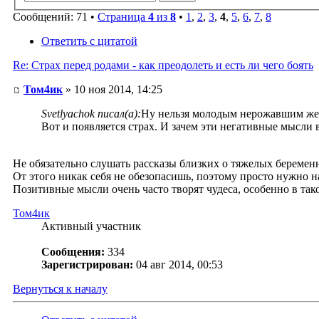
Сообщений: 71 •
Страница
4
из
8
•
1
,
2
,
3
,
4
,
5
,
6
,
7
,
8
Ответить с цитатой
Re: Страх перед родами - как преодолеть и есть ли чего боять
Том4ик
» 10 ноя 2014, 14:25
Svetlyachok писал(а):
Ну нельзя молодым нерожавшим жен
Вот и появляется страх. И зачем эти негативные мысли 
Не обязательно слушать рассказы близких о тяжелых беременн
От этого никак себя не обезопасишь, поэтому просто нужно на
Позитивные мысли очень часто творят чудеса, особенно в та
Том4ик
Активный участник
Сообщения:
334
Зарегистрирован:
04 авг 2014, 00:53
Вернуться к началу