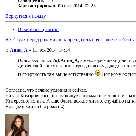
Сообщения:
143
Зарегистрирован:
05 ноя 2014, 02:23
Вернуться к началу
Ответить с цитатой
Re: Страх перед родами - как преодолеть и есть ли чего боять
Anna_A
» 11 ноя 2014, 14:14
Натуськин писал(а):
Anna_A
, а некоторые женщины и се
До женской консультации - три дня лесом, два дня поле
И смертность там выше естественно
Вот кому боятся
Согласна, что всякие условия и сейчас.
Читаю Комаровского, он публикует письма от женщин из разн
Интересно, кстати. А еще блоги всякие читаю, случайно нат
Вот где я хотела бы рожать:)