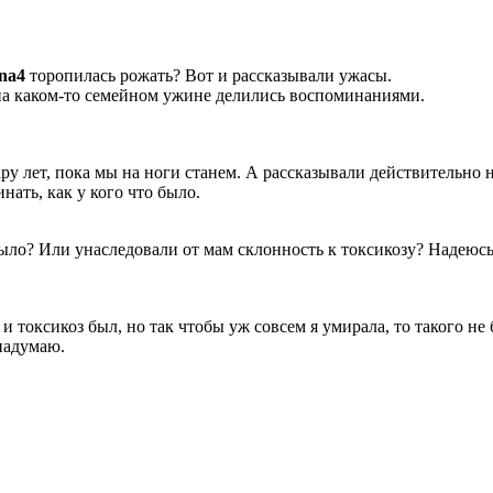
ena4
торопилась рожать? Вот и рассказывали ужасы.
 на каком-то семейном ужине делились воспоминаниями.
ру лет, пока мы на ноги станем. А рассказывали действительно н
нать, как у кого что было.
 было? Или унаследовали от мам склонность к токсикозу? Надеюсь
и токсикоз был, но так чтобы уж совсем я умирала, то такого не
 надумаю.