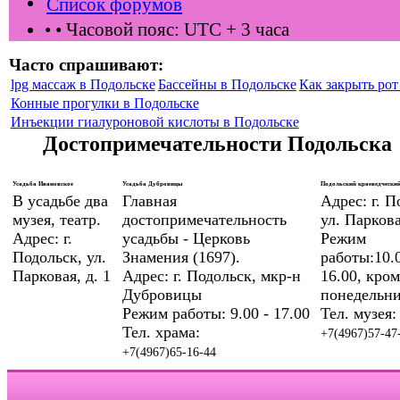
Список форумов
•
• Часовой пояс: UTC + 3 часа
Часто спрашивают:
lpg массаж в Подольске
Бассейны в Подольске
Как закрыть рот 
Конные прогулки в Подольске
Инъекции гиалуроновой кислоты в Подольске
Достопримечательности Подольска
Усадьба Ивановское
Усадьба Дубровицы
Подольский краеведческий
В усадьбе два
Главная
Адрес: г. П
музея, театр.
достопримечательность
ул. Паркова
Адрес: г.
усадьбы - Церковь
Режим
Подольск, ул.
Знамения (1697).
работы:10.0
Парковая, д. 1
Адрес: г. Подольск, мкр-н
16.00, кром
Дубровицы
понедельни
Режим работы: 9.00 - 17.00
Тел. музея:
Тел. храма:
+7(4967)57-47
+7(4967)65-16-44