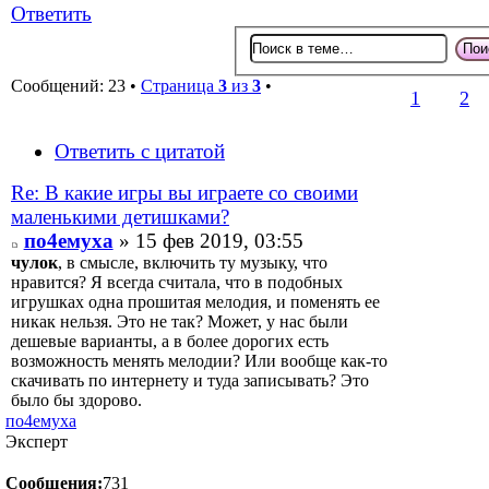
Ответить
Сообщений: 23 •
Страница
3
из
3
•
1
2
Ответить с цитатой
Re: В какие игры вы играете со своими
маленькими детишками?
по4емуха
» 15 фев 2019, 03:55
чулок
, в смысле, включить ту музыку, что
нравится? Я всегда считала, что в подобных
игрушках одна прошитая мелодия, и поменять ее
никак нельзя. Это не так? Может, у нас были
дешевые варианты, а в более дорогих есть
возможность менять мелодии? Или вообще как-то
скачивать по интернету и туда записывать? Это
было бы здорово.
по4емуха
Эксперт
Сообщения:
731