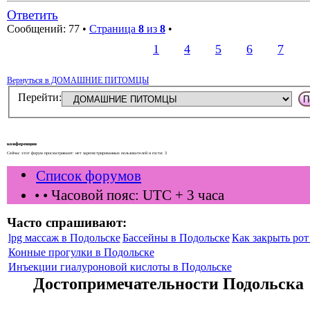
Ответить
Сообщений: 77 •
Страница
8
из
8
•
1
4
5
6
7
Вернуться в ДОМАШНИЕ ПИТОМЦЫ
Перейти:
конференции
Сейчас этот форум просматривают: нет зарегистрированных пользователей и гости: 3
Список форумов
•
• Часовой пояс: UTC + 3 часа
Часто спрашивают:
lpg массаж в Подольске
Бассейны в Подольске
Как закрыть рот 
Конные прогулки в Подольске
Инъекции гиалуроновой кислоты в Подольске
Достопримечательности Подольска