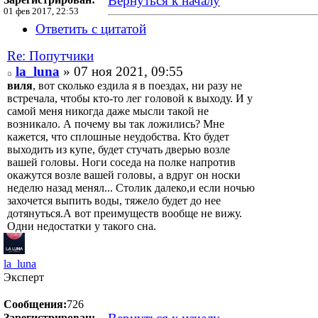
Вернуться к началу
01 фев 2017, 22:53
Ответить с цитатой
Re: Попутчики
la_luna
» 07 ноя 2021, 09:55
виля
, вот сколько ездила я в поездах, ни разу не
встречала, чтобы кто-то лег головой к выходу. И у
самой меня никогда даже мысли такой не
возникало. А почему вы так ложились? Мне
кажется, что сплошные неудобства. Кто будет
выходить из купе, будет стучать дверью возле
вашей головы. Ноги соседа на полке напротив
окажутся возле вашей головы, а вдруг он носки
неделю назад менял... Столик далеко,и если ночью
захочется выпить воды, тяжело будет до нее
дотянуться.А вот преимуществ вообще не вижу.
Одни недостатки у такого сна.
la_luna
Эксперт
Сообщения:
726
Зарегистрирован: