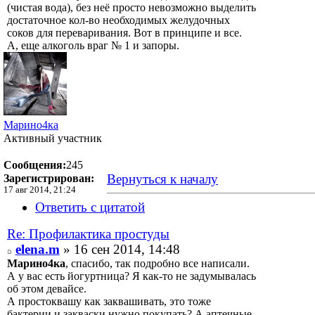
(чистая вода), без неё просто невозможно выделить
достаточное кол-во необходимых желудочных
соков для переваривания. Вот в принципе и все.
А, еще алкоголь враг № 1 и запоры.
Марино4ка
Активный участник
Сообщения:
245
Вернуться к началу
Зарегистрирован:
17 авг 2014, 21:24
Ответить с цитатой
Re: Профилактика простуды
elena.m
» 16 сен 2014, 14:48
Марино4ка
, спасибо, так подробно все написали.
А у вас есть йогуртница? Я как-то не задумывалась
об этом девайсе.
А простоквашу как заквашивать, это тоже
бактерии и закваски нужно покупать? А аптечные