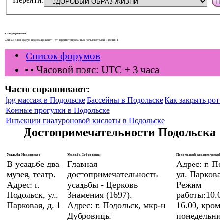
Перейти:
конференции
Сейчас этот форум просматривают: нет зарегистрированных пользователей и гости: 1
Список форумов
•
• Часовой пояс: UTC + 3 часа
Часто спрашивают:
lpg массаж в Подольске
Бассейны в Подольске
Как закрыть рот 
Конные прогулки в Подольске
Инъекции гиалуроновой кислоты в Подольске
Достопримечательности Подольска
Усадьба Ивановское
Усадьба Дубровицы
Подольский краеведческий
В усадьбе два
Главная
Адрес: г. П
музея, театр.
достопримечательность
ул. Паркова
Адрес: г.
усадьбы - Церковь
Режим
Подольск, ул.
Знамения (1697).
работы:10.0
Парковая, д. 1
Адрес: г. Подольск, мкр-н
16.00, кром
Дубровицы
понедельни