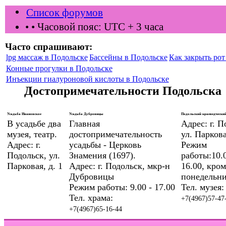
Список форумов
•
• Часовой пояс: UTC + 3 часа
Часто спрашивают:
lpg массаж в Подольске
Бассейны в Подольске
Как закрыть рот 
Конные прогулки в Подольске
Инъекции гиалуроновой кислоты в Подольске
Достопримечательности Подольска
Усадьба Ивановское
Усадьба Дубровицы
Подольский краеведческий
В усадьбе два
Главная
Адрес: г. П
музея, театр.
достопримечательность
ул. Паркова
Адрес: г.
усадьбы - Церковь
Режим
Подольск, ул.
Знамения (1697).
работы:10.0
Парковая, д. 1
Адрес: г. Подольск, мкр-н
16.00, кром
Дубровицы
понедельни
Режим работы: 9.00 - 17.00
Тел. музея:
Тел. храма:
+7(4967)57-47
+7(4967)65-16-44