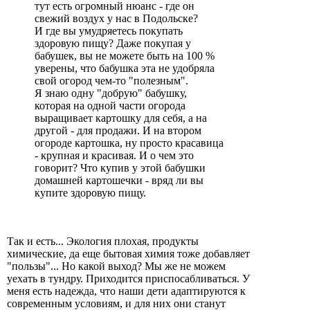
тут есть огромный нюанс - где он
свежий воздух у нас в Подольске?
И где вы умудряетесь покупать
здоровую пищу? Даже покупая у
бабушек, вы не можете быть на 100 %
уверены, что бабушка эта не удобряла
свой огород чем-то "полезным".
Я знаю одну "добрую" бабушку,
которая на одной части огорода
выращивает картошку для себя, а на
другой - для продажи. И на втором
огороде картошка, ну просто красавица
- крупная и красивая. И о чем это
говорит? Что купив у этой бабушки
домашней картошечки - вряд ли вы
купите здоровую пищу.
Так и есть... Экология плохая, продукты
химические, да еще бытовая химия тоже добавляет
"пользы"... Но какой выход? Мы же не можем
уехать в тундру. Приходится приспосабливаться. У
меня есть надежда, что наши дети адаптируются к
современным условиям, и для них они станут