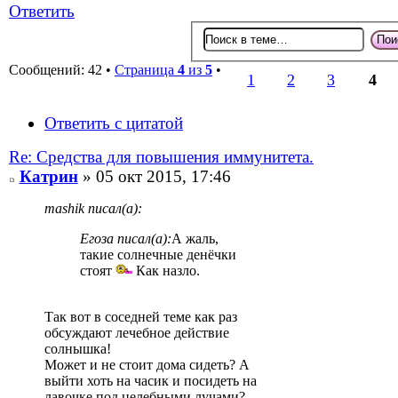
Ответить
Сообщений: 42 •
Страница
4
из
5
•
1
2
3
4
Ответить с цитатой
Re: Средства для повышения иммунитета.
Катрин
» 05 окт 2015, 17:46
mashik писал(а):
Егоза писал(а):
А жаль,
такие солнечные денёчки
стоят
Как назло.
Так вот в соседней теме как раз
обсуждают лечебное действие
солнышка!
Может и не стоит дома сидеть? А
выйти хоть на часик и посидеть на
лавочке под целебными лучами?