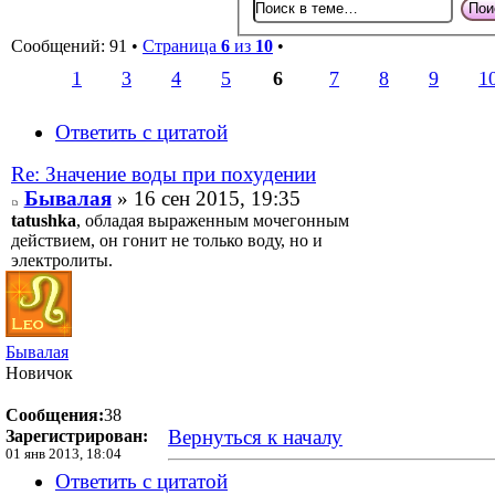
Сообщений: 91 •
Страница
6
из
10
•
1
3
4
5
6
7
8
9
1
Ответить с цитатой
Re: Значение воды при похудении
Бывалая
» 16 сен 2015, 19:35
tatushka
, обладая выраженным мочегонным
действием, он гонит не только воду, но и
электролиты.
Бывалая
Новичок
Сообщения:
38
Вернуться к началу
Зарегистрирован:
01 янв 2013, 18:04
Ответить с цитатой