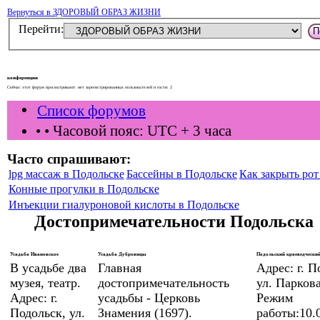
Вернуться в ЗДОРОВЫЙ ОБРАЗ ЖИЗНИ
Перейти:
конференции
Сейчас этот форум просматривают: нет зарегистрированных пользователей и гости: 2
Список форумов
•
• Часовой пояс: UTC + 3 часа
Часто спрашивают:
lpg массаж в Подольске
Бассейны в Подольске
Как закрыть рот 
Конные прогулки в Подольске
Инъекции гиалуроновой кислоты в Подольске
Достопримечательности Подольска
Усадьба Ивановское
Усадьба Дубровицы
Подольский краеведческий
В усадьбе два
Главная
Адрес: г. П
музея, театр.
достопримечательность
ул. Паркова
Адрес: г.
усадьбы - Церковь
Режим
Подольск, ул.
Знамения (1697).
работы:10.0