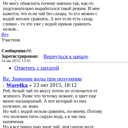
Не могу объяснить почему именно так, как-то
подсознательно выработался такой режим. И мне
кажется, что если чай без сахара, то его можно с
водой вполне сравнять. А вот если есть сахар,
сливки - то это уже с водой нрикак сравнить
нельзя...
Rey
Участник
Сообщения:
66
Вернуться к началу
Зарегистрирован:
14 авг 2015, 13:01
Ответить с цитатой
Re: Значение воды при похудении
Ware4ka
» 23 окт 2015, 18:12
Рей, белый чай по вкусу почти не отличается от
зеленого. Разве что чуточку нежнее, и цвет еще
менее насыщенный. А вот который из них
полезнее, не знаю.
Но чай с водой нельзя сравнять, по-моему. Потому
что полезнее пить сырую воду, а в чае она
кипяченая.
Но я все равно пью чаще чай, чем сырую воду.