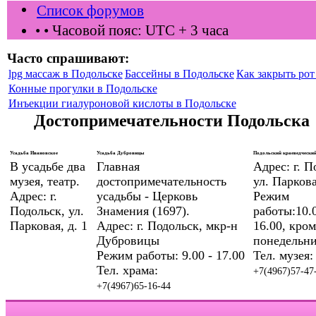
Список форумов
•
• Часовой пояс: UTC + 3 часа
Часто спрашивают:
lpg массаж в Подольске
Бассейны в Подольске
Как закрыть рот 
Конные прогулки в Подольске
Инъекции гиалуроновой кислоты в Подольске
Достопримечательности Подольска
Усадьба Ивановское
Усадьба Дубровицы
Подольский краеведческий
В усадьбе два
Главная
Адрес: г. П
музея, театр.
достопримечательность
ул. Паркова
Адрес: г.
усадьбы - Церковь
Режим
Подольск, ул.
Знамения (1697).
работы:10.0
Парковая, д. 1
Адрес: г. Подольск, мкр-н
16.00, кром
Дубровицы
понедельни
Режим работы: 9.00 - 17.00
Тел. музея:
Тел. храма:
+7(4967)57-47
+7(4967)65-16-44