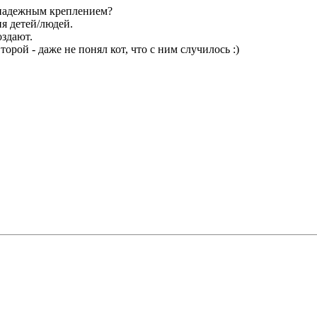
 надежным креплением?
я детей/людей.
оздают.
торой - даже не понял кот, что с ним случилось :)