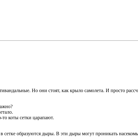
тивандальные. Но они стоят, как крыло самолета. И просто рассч
важно?
етало.
о-то коты сетки царапают.
 в сетке образуются дыры. В эти дыры могут проникать насекомые