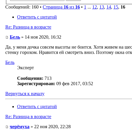
Сообщений: 160 •
Страница
16
из
16
•
1
...
12
,
13
,
14
,
15
,
16
Ответить с цитатой
Re: Разница в возрасте
Бель
» 14 ноя 2020, 16:32
Да, у меня дочка совсем высоты не боится. Хотя живем на шест
стенку горохом. Нравится ей смотреть вниз. Поэтому окна отк
Бель
Эксперт
Сообщения:
713
Зарегистрирован:
09 фев 2017, 03:52
Вернуться к началу
Ответить с цитатой
Re: Разница в возрасте
черёмуха
» 22 ноя 2020, 22:28