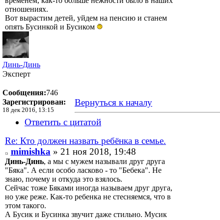
временем, как-то больше нежности было в наших
отношениях.
Вот вырастим детей, уйдем на пенсию и станем
опять Бусинкой и Бусиком
Динь-Динь
Эксперт
Сообщения:
746
Вернуться к началу
Зарегистрирован:
18 дек 2016, 13:15
Ответить с цитатой
Re: Кто должен назвать ребёнка в семье.
mimishka
» 21 ноя 2018, 19:48
Динь-Динь
, а мы с мужем называли друг друга
"Бяка". А если особо ласково - то "Бебека". Не
знаю, почему и откуда это взялось.
Сейчас тоже Бяками иногда называем друг друга,
но уже реже. Как-то ребенка не стесняемся, что в
этом такого.
А Бусик и Бусинка звучит даже стильно. Мусик