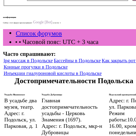
конференции
Google [Bot]
Сейчас этот форум просматривают:
и гости: 1
Список форумов
•
• Часовой пояс: UTC + 3 часа
Часто спрашивают:
lpg массаж в Подольске
Бассейны в Подольске
Как закрыть рот 
Конные прогулки в Подольске
Инъекции гиалуроновой кислоты в Подольске
Достопримечательности Подольска
Усадьба Ивановское
Усадьба Дубровицы
Подольский краеведческий
В усадьбе два
Главная
Адрес: г. П
музея, театр.
достопримечательность
ул. Паркова
Адрес: г.
усадьбы - Церковь
Режим
Подольск, ул.
Знамения (1697).
работы:10.0
Парковая, д. 1
Адрес: г. Подольск, мкр-н
16.00, кром
Дубровицы
понедельни