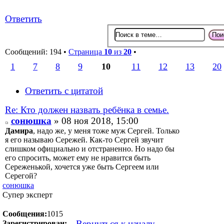
Ответить
Сообщений: 194 •
Страница
10
из
20
•
1
7
8
9
10
11
12
13
20
Ответить с цитатой
Re: Кто должен назвать ребёнка в семье.
сонюшка
» 08 ноя 2018, 15:00
Дамира
, надо же, у меня тоже муж Сергей. Только
я его называю Сережей. Как-то Сергей звучит
слишком официально и отстраненно. Но надо бы
его спросить, может ему не нравится быть
Сереженькой, хочется уже быть Сергеем или
Серегой?
сонюшка
Супер эксперт
Сообщения:
1015
Вернуться к началу
Зарегистрирован: