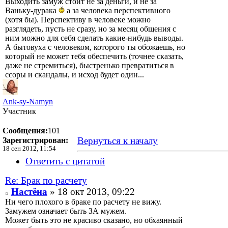
Выходить замуж стоит не за деньги, и не за
Ваньку-дурака
а за человека перспективного
(хотя бы). Перспективу в человеке можно
разглядеть, пусть не сразу, но за месяц общения с
ним можно для себя сделать какие-нибудь выводы.
А бытовуха с человеком, которого ты обожаешь, но
который не может тебя обеспечить (точнее сказать,
даже не стремиться), быстренько превратиться в
ссоры и скандалы, и исход будет один...
Ank-sy-Namyn
Участник
Сообщения:
101
Вернуться к началу
Зарегистрирован:
18 сен 2012, 11:54
Ответить с цитатой
Re: Брак по расчету
Настёна
» 18 окт 2013, 09:22
Ни чего плохого в браке по расчету не вижу.
Замужем означает быть ЗА мужем.
Может быть это не красиво сказано, но обхаянный