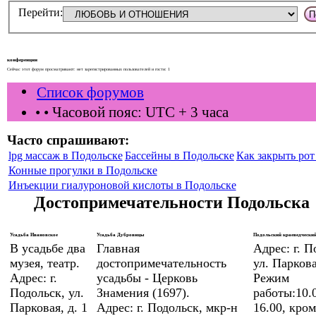
Перейти:
конференции
Сейчас этот форум просматривают: нет зарегистрированных пользователей и гости: 1
Список форумов
•
• Часовой пояс: UTC + 3 часа
Часто спрашивают:
lpg массаж в Подольске
Бассейны в Подольске
Как закрыть рот 
Конные прогулки в Подольске
Инъекции гиалуроновой кислоты в Подольске
Достопримечательности Подольска
Усадьба Ивановское
Усадьба Дубровицы
Подольский краеведческий
В усадьбе два
Главная
Адрес: г. П
музея, театр.
достопримечательность
ул. Паркова
Адрес: г.
усадьбы - Церковь
Режим
Подольск, ул.
Знамения (1697).
работы:10.0
Парковая, д. 1
Адрес: г. Подольск, мкр-н
16.00, кром