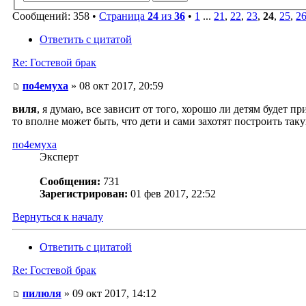
Сообщений: 358 •
Страница
24
из
36
•
1
...
21
,
22
,
23
,
24
,
25
,
2
Ответить с цитатой
Re: Гостевой брак
по4емуха
» 08 окт 2017, 20:59
виля
, я думаю, все зависит от того, хорошо ли детям будет п
то вполне может быть, что дети и сами захотят построить так
по4емуха
Эксперт
Сообщения:
731
Зарегистрирован:
01 фев 2017, 22:52
Вернуться к началу
Ответить с цитатой
Re: Гостевой брак
пилюля
» 09 окт 2017, 14:12