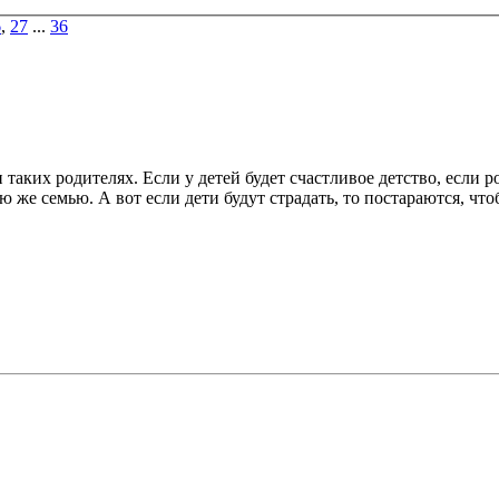
6
,
27
...
36
ри таких родителях. Если у детей будет счастливое детство, если 
ую же семью. А вот если дети будут страдать, то постараются, чт