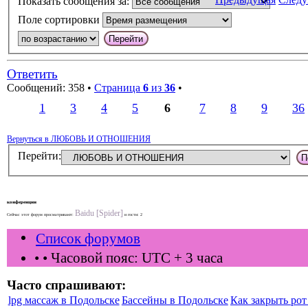
Показать сообщения за:
Поле сортировки
Ответить
Сообщений: 358 •
Страница
6
из
36
•
1
3
4
5
6
7
8
9
36
Вернуться в ЛЮБОВЬ И ОТНОШЕНИЯ
Перейти:
конференции
Baidu [Spider]
Сейчас этот форум просматривают:
и гости: 2
Список форумов
•
• Часовой пояс: UTC + 3 часа
Часто спрашивают:
lpg массаж в Подольске
Бассейны в Подольске
Как закрыть рот 