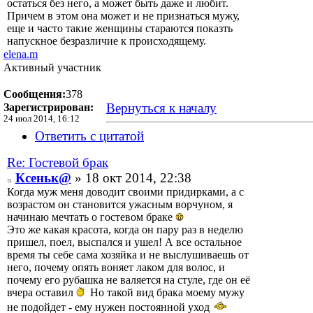
остаться без него, а может быть даже и любит.
Причем в этом она может и не признаться мужу,
еще и часто такие женщины стараются показть
напускное безразличие к происходящему.
elena.m
Активный участник
Сообщения:
378
Вернуться к началу
Зарегистрирован:
24 июл 2014, 16:12
Ответить с цитатой
Re: Гостевой брак
Ксеньк@
» 18 окт 2014, 22:38
Когда муж меня доводит своими придирками, а с
возрастом он становится ужасным ворчуном, я
начинаю мечтать о гостевом браке
Это же какая красота, когда он пару раз в неделю
пришел, поел, выспался и ушел! А все остальное
время ты себе сама хозяйка и не выслушиваешь от
него, почему опять воняет лаком для волос, и
почему его рубашка не валяется на стуле, где он её
вчера оставил
Но такой вид брака моему мужу
не подойдет - ему нужен постоянной уход