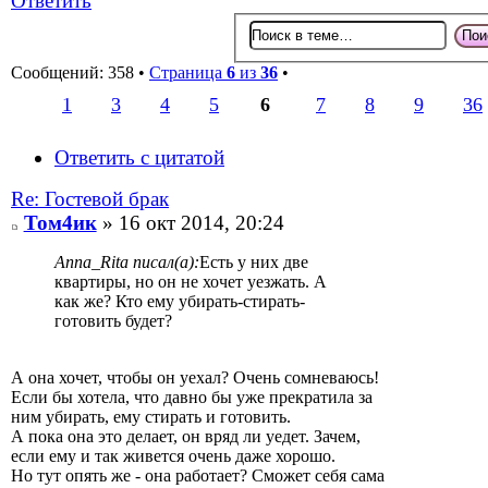
Ответить
Сообщений: 358 •
Страница
6
из
36
•
1
3
4
5
6
7
8
9
36
Ответить с цитатой
Re: Гостевой брак
Том4ик
» 16 окт 2014, 20:24
Anna_Rita писал(а):
Есть у них две
квартиры, но он не хочет уезжать. А
как же? Кто ему убирать-стирать-
готовить будет?
А она хочет, чтобы он уехал? Очень сомневаюсь!
Если бы хотела, что давно бы уже прекратила за
ним убирать, ему стирать и готовить.
А пока она это делает, он вряд ли уедет. Зачем,
если ему и так живется очень даже хорошо.
Но тут опять же - она работает? Сможет себя сама