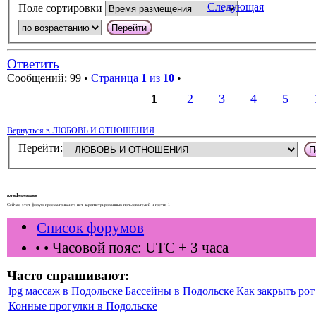
Следующая
Поле сортировки
Ответить
Сообщений: 99 •
Страница
1
из
10
•
1
2
3
4
5
Вернуться в ЛЮБОВЬ И ОТНОШЕНИЯ
Перейти:
конференции
Сейчас этот форум просматривают: нет зарегистрированных пользователей и гости: 1
Список форумов
•
• Часовой пояс: UTC + 3 часа
Часто спрашивают:
lpg массаж в Подольске
Бассейны в Подольске
Как закрыть рот 
Конные прогулки в Подольске