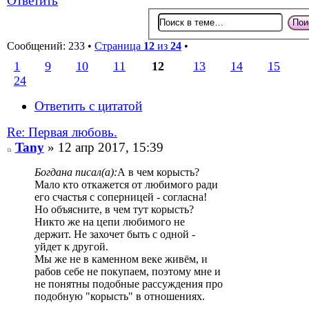
Ответить
Сообщений: 233 •
Страница
12
из
24
•
1
9
10
11
12
13
14
15
24
Ответить с цитатой
Re: Первая любовь.
Tany
» 12 апр 2017, 15:39
Богдана писал(а):
А в чем корысть?
Мало кто откажется от любимого ради
его счастья с соперницей - согласна!
Но объясните, в чем тут корысть?
Никто же на цепи любимого не
держит. Не захочет быть с одной -
уйдет к другой.
Мы же не в каменном веке живём, и
рабов себе не покупаем, поэтому мне и
не понятны подобные рассуждения про
подобную "корысть" в отношениях.