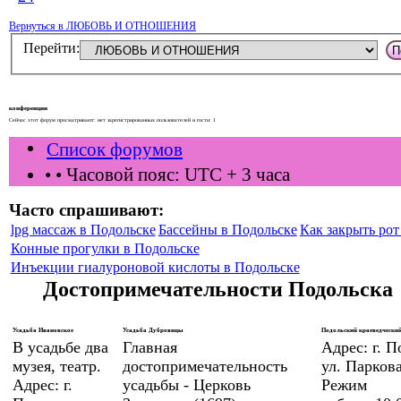
Вернуться в ЛЮБОВЬ И ОТНОШЕНИЯ
Перейти:
конференции
Сейчас этот форум просматривают: нет зарегистрированных пользователей и гости: 1
Список форумов
•
• Часовой пояс: UTC + 3 часа
Часто спрашивают:
lpg массаж в Подольске
Бассейны в Подольске
Как закрыть рот 
Конные прогулки в Подольске
Инъекции гиалуроновой кислоты в Подольске
Достопримечательности Подольска
Усадьба Ивановское
Усадьба Дубровицы
Подольский краеведческий
В усадьбе два
Главная
Адрес: г. П
музея, театр.
достопримечательность
ул. Паркова
Адрес: г.
усадьбы - Церковь
Режим