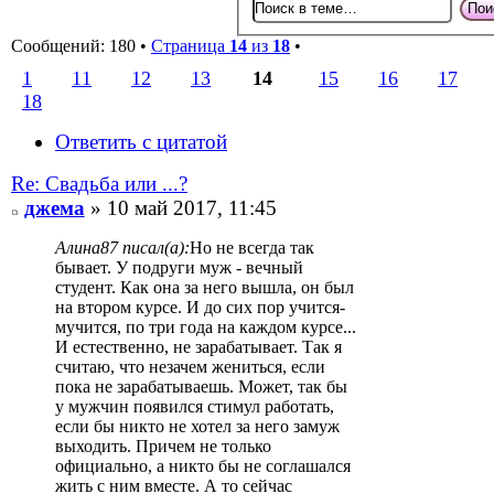
Сообщений: 180 •
Страница
14
из
18
•
1
11
12
13
14
15
16
17
18
Ответить с цитатой
Re: Свадьба или ...?
джема
» 10 май 2017, 11:45
Алина87 писал(а):
Но не всегда так
бывает. У подруги муж - вечный
студент. Как она за него вышла, он был
на втором курсе. И до сих пор учится-
мучится, по три года на каждом курсе...
И естественно, не зарабатывает. Так я
считаю, что незачем жениться, если
пока не зарабатываешь. Может, так бы
у мужчин появился стимул работать,
если бы никто не хотел за него замуж
выходить. Причем не только
официально, а никто бы не соглашался
жить с ним вместе. А то сейчас