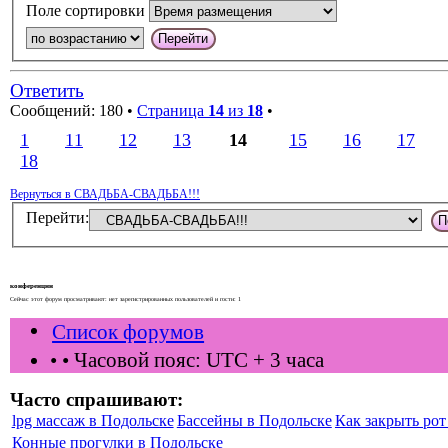
Поле сортировки
Ответить
Сообщений: 180 •
Страница
14
из
18
•
1
11
12
13
14
15
16
17
18
Вернуться в СВАДЬБА-СВАДЬБА!!!
Перейти:
конференции
Сейчас этот форум просматривают: нет зарегистрированных пользователей и гости: 1
Список форумов
•
• Часовой пояс: UTC + 3 часа
Часто спрашивают:
lpg массаж в Подольске
Бассейны в Подольске
Как закрыть рот 
Конные прогулки в Подольске