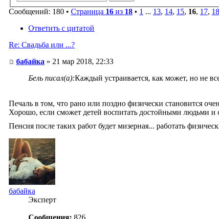
Сообщений: 180 •
Страница
16
из
18
•
1
...
13
,
14
,
15
,
16
,
17
,
1
Ответить с цитатой
Re: Свадьба или ...?
бабайка
» 21 мар 2018, 22:33
Бель писал(а):
Каждый устраивается, как может, но не вс
Печаль в том, что рано или поздно физически становится очен
Хорошо, если сможет детей воспитать достойными людьми и он
Пенсия после таких работ будет мизерная... работать физичес
бабайка
Эксперт
Сообщения:
826