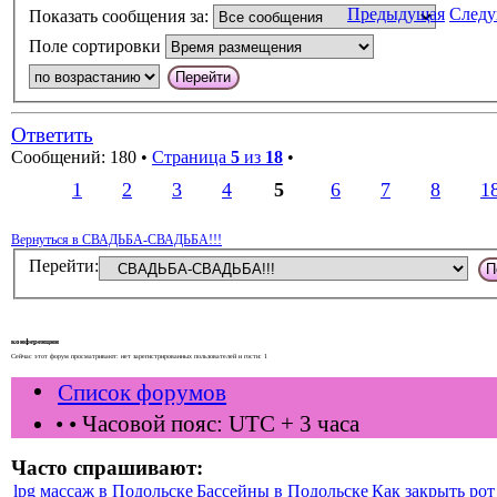
Предыдущая
След
Показать сообщения за:
Поле сортировки
Ответить
Сообщений: 180 •
Страница
5
из
18
•
1
2
3
4
5
6
7
8
1
Вернуться в СВАДЬБА-СВАДЬБА!!!
Перейти:
конференции
Сейчас этот форум просматривают: нет зарегистрированных пользователей и гости: 1
Список форумов
•
• Часовой пояс: UTC + 3 часа
Часто спрашивают:
lpg массаж в Подольске
Бассейны в Подольске
Как закрыть рот 