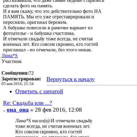
рассказывала, что даже самые бедные старались
сделать фото на память.
И я вам скажу, что это действительно фото НА
ПАМЯТЬ. Мы его уже отреставрировали и
пересняли, оригинал бережем.
А бабушке повесили в рамочке вариант из
фотоателье - и бабушка счастлива.
И отмечали свадьбу тоже всегда, не считая
военных лет. Кто совсем скромно, кто гостей
приглашал - но отмечали, без этого никак.
Лина*S
Участник
Сообщения:
72
Вернуться к началу
Зарегистрирован:
05 янв 2016, 21:54
Ответить с цитатой
Re: Свадьба или ...?
она_она
» 28 фев 2016, 12:08
Лина*S писал(а):
И отмечали свадьбу
тоже всегда, не считая военных лет.
Кто совсем скромно, кто гостей