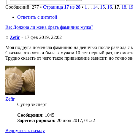
Сообщений: 277 •
Страница
17
из
28
•
1
...
14
,
15
,
16
,
17
,
18
,
1
Ответить с цитатой
Re: Должна ли жена брать фамилию мужа?
Zefir
» 17 фев 2019, 22:02
Моя подруга поменяла фамилию на девичью после развода с 
Сказала, что хоть и была замужем 10 лет первый раз, не смог
Трудно сказать от чего такое привыкание зависит, но точно з
Zefir
Супер эксперт
Сообщения:
1045
Зарегистрирован:
20 июл 2017, 01:22
Вернуться к началу