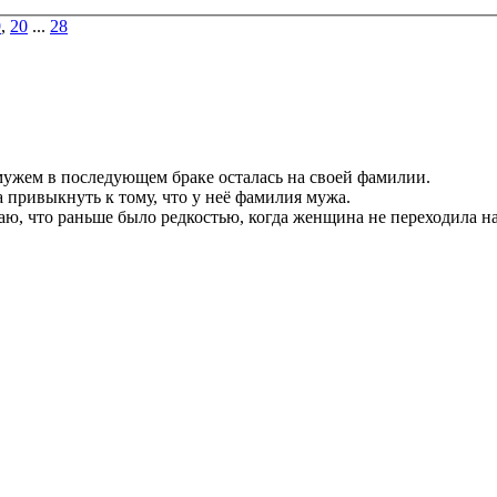
9
,
20
...
28
мужем в последующем браке осталась на своей фамилии.
ла привыкнуть к тому, что у неё фамилия мужа.
наю, что раньше было редкостью, когда женщина не переходила н