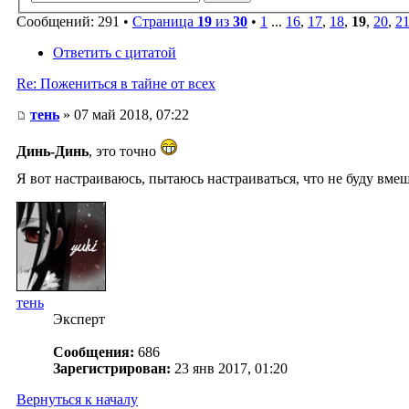
Сообщений: 291 •
Страница
19
из
30
•
1
...
16
,
17
,
18
,
19
,
20
,
2
Ответить с цитатой
Re: Пожениться в тайне от всех
тень
» 07 май 2018, 07:22
Динь-Динь
, это точно
Я вот настраиваюсь, пытаюсь настраиваться, что не буду вмеш
тень
Эксперт
Сообщения:
686
Зарегистрирован:
23 янв 2017, 01:20
Вернуться к началу