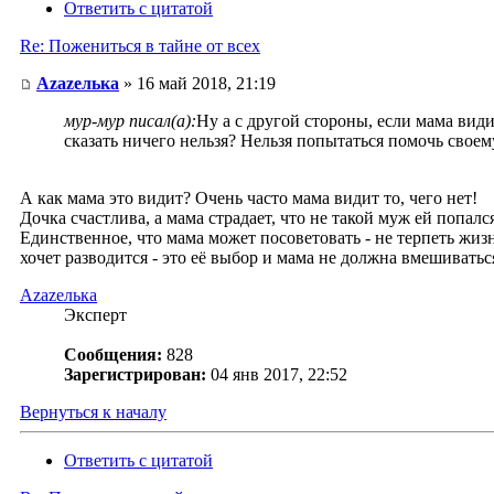
Ответить с цитатой
Re: Пожениться в тайне от всех
Аzаzелька
» 16 май 2018, 21:19
мур-мур писал(а):
Ну а с другой стороны, если мама видит
сказать ничего нельзя? Нельзя попытаться помочь своем
А как мама это видит? Очень часто мама видит то, чего нет!
Дочка счастлива, а мама страдает, что не такой муж ей попалс
Единственное, что мама может посоветовать - не терпеть жизн
хочет разводится - это её выбор и мама не должна вмешиватьс
Аzаzелька
Эксперт
Сообщения:
828
Зарегистрирован:
04 янв 2017, 22:52
Вернуться к началу
Ответить с цитатой