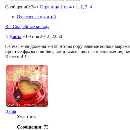
Сообщений: 34 •
Страница
2
из
4
•
1
,
2
,
3
,
4
Ответить с цитатой
Re: Свадебные кольца
Даша
» 09 ноя 2012, 22:50
Сейчас молодожены хотят, чтобы обручальные кольца выражали
простые фразы о любви, так и замысловатые предложения, нач
Классно!!!!
Даша
Участник
Сообщения:
73