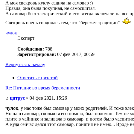
А моя свекровь куклу садила на самовар :)
Правда, она была покупная, не самосшитая.
А самовар был электрический и его всегда включали на все п
Свекровь очень гордилась тем, что "бережет традиции"
чулок
Эксперт
Сообщения:
788
Зарегистрирован:
07 фев 2017, 00:59
Вернуться к началу
Ответить с цитатой
Re: Питание во время беременности
цитрус
» 04 фев 2021, 15:26
чулок
, у нас тоже был самовар у моих родителей. И тоже эле
Но наш самовар, сколько я его помню, был поломан. Тем не ме
плите в чайнике и заливала в самовар, и потом было чаепитие
А куда сейчас делся этот самовар, понятия не имею... Вроде не