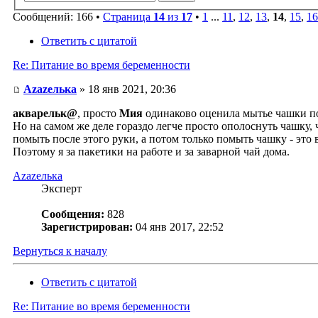
Сообщений: 166 •
Страница
14
из
17
•
1
...
11
,
12
,
13
,
14
,
15
,
16
Ответить с цитатой
Re: Питание во время беременности
Аzаzелька
» 18 янв 2021, 20:36
акварельк@
, просто
Мия
одинаково оценила мытье чашки по
Но на самом же деле гораздо легче просто ополоснуть чашку, 
помыть после этого руки, а потом только помыть чашку - это 
Поэтому я за пакетики на работе и за заварной чай дома.
Аzаzелька
Эксперт
Сообщения:
828
Зарегистрирован:
04 янв 2017, 22:52
Вернуться к началу
Ответить с цитатой
Re: Питание во время беременности