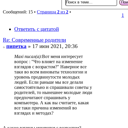
Сообщений: 15 •
Страница
2
из
2
•
1
Ответить с цитатой
Re: Современные родители
пипетка
» 17 июн 2021, 20:36
Maxi писал(а):
Вот меня интересует
вопрос : "Что влияет на изменение
взглядов с возрастом?" Наверное все
таки во всем виноваты технологии и
уровень продвинутости молодых
людей. Если раньше мы все делали
самостоятельно и спрашивали советы у
родителей, то нынешнее молодые люди
предпочитают спрашивать у
компьютера. А как вы считаете, какая
все таки причина изменений во
взглядах и методах?
А какие взгляды меняются с возрастом?