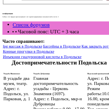
конференции
Сейчас этот форум просматривают: нет зарегистрированных пользователей и гости: 2
Список форумов
•
• Часовой пояс: UTC + 3 часа
Часто спрашивают:
lpg массаж в Подольске
Бассейны в Подольске
Как закрыть рот 
Конные прогулки в Подольске
Инъекции гиалуроновой кислоты в Подольске
Достопримечательности Подольска
Усадьба Ивановское
Усадьба Дубровицы
Подольский краеведческий
В усадьбе два
Главная
Адрес: г. П
музея, театр.
достопримечательность
ул. Паркова
Адрес: г.
усадьбы - Церковь
Режим
Подольск, ул.
Знамения (1697).
работы:10.0
Парковая, д. 1
Адрес: г. Подольск, мкр-н
16.00, кром
Дубровицы
понедельни