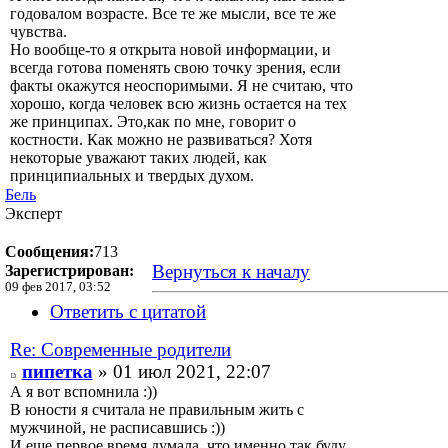
годовалом возрасте. Все те же мысли, все те же
чувства.
Но вообще-то я открыта новой информации, и
всегда готова поменять свою точку зрения, если
факты окажутся неоспоримыми. Я не считаю, что
хорошо, когда человек всю жизнь остается на тех
же принципах. Это,как по мне, говорит о
костности. Как можно не развиваться? Хотя
некоторые уважают таких людей, как
принципиальных и твердых духом.
Бель
Эксперт
Сообщения:
713
Вернуться к началу
Зарегистрирован:
09 фев 2017, 03:52
Ответить с цитатой
Re: Современные родители
пипетка
» 01 июл 2021, 22:07
А я вот вспомнила :))
В юности я считала не правильным жить с
мужчиной, не расписавшись :))
И еще первое время думала, что именно так буду