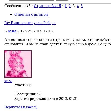
Сообщений: 45 •
Страница
3
из
5
•
1
,
2
,
3
,
4
,
5
Ответить с цитатой
Re: Виниловые куклы Реборн
sessa
» 17 июн 2014, 12:18
А я вот полностью согласна с третьим пунктом. Это же дейс
становится. Я бы не стала держать такую вещь в доме. Вещь 
sessa
Участник
Сообщения:
98
Зарегистрирован:
28 янв 2013, 01:31
Вернуться к началу