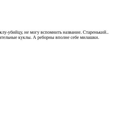
уклу-убийцу, не могу вспомнить название. Старенький..
щательные куклы. А реборны вполне себе милашки.