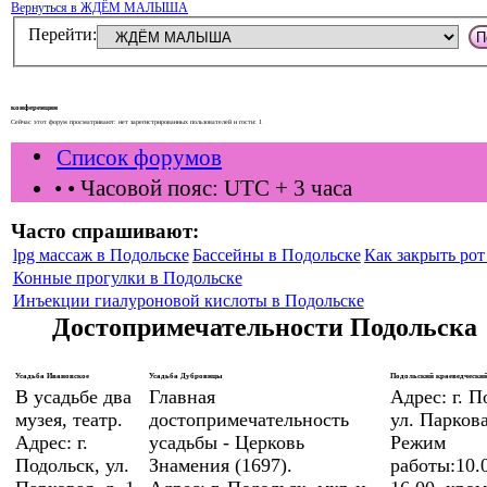
Вернуться в ЖДЁМ МАЛЫША
Перейти:
конференции
Сейчас этот форум просматривают: нет зарегистрированных пользователей и гости: 1
Список форумов
•
• Часовой пояс: UTC + 3 часа
Часто спрашивают:
lpg массаж в Подольске
Бассейны в Подольске
Как закрыть рот 
Конные прогулки в Подольске
Инъекции гиалуроновой кислоты в Подольске
Достопримечательности Подольска
Усадьба Ивановское
Усадьба Дубровицы
Подольский краеведческий
В усадьбе два
Главная
Адрес: г. П
музея, театр.
достопримечательность
ул. Паркова
Адрес: г.
усадьбы - Церковь
Режим
Подольск, ул.
Знамения (1697).
работы:10.0