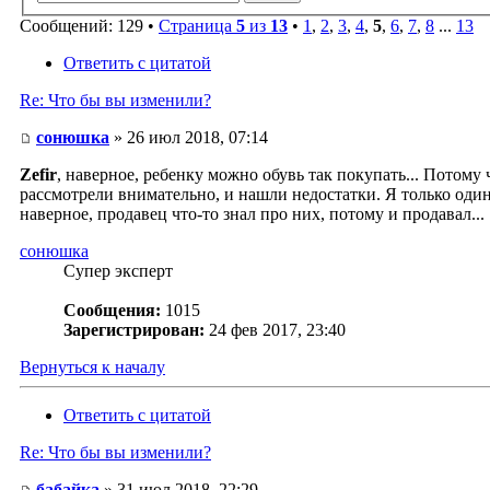
Сообщений: 129 •
Страница
5
из
13
•
1
,
2
,
3
,
4
,
5
,
6
,
7
,
8
...
13
Ответить с цитатой
Re: Что бы вы изменили?
сонюшка
» 26 июл 2018, 07:14
Zefir
, наверное, ребенку можно обувь так покупать... Потому
рассмотрели внимательно, и нашли недостатки. Я только один
наверное, продавец что-то знал про них, потому и продавал...
сонюшка
Супер эксперт
Сообщения:
1015
Зарегистрирован:
24 фев 2017, 23:40
Вернуться к началу
Ответить с цитатой
Re: Что бы вы изменили?
бабайка
» 31 июл 2018, 22:29