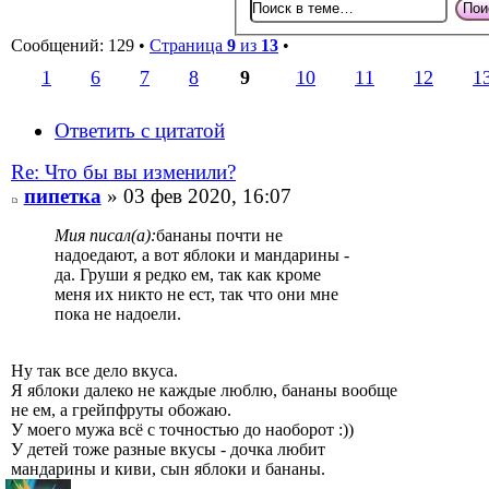
Сообщений: 129 •
Страница
9
из
13
•
1
6
7
8
9
10
11
12
1
Ответить с цитатой
Re: Что бы вы изменили?
пипетка
» 03 фев 2020, 16:07
Мия писал(а):
бананы почти не
надоедают, а вот яблоки и мандарины -
да. Груши я редко ем, так как кроме
меня их никто не ест, так что они мне
пока не надоели.
Ну так все дело вкуса.
Я яблоки далеко не каждые люблю, бананы вообще
не ем, а грейпфруты обожаю.
У моего мужа всё с точностью до наоборот :))
У детей тоже разные вкусы - дочка любит
мандарины и киви, сын яблоки и бананы.