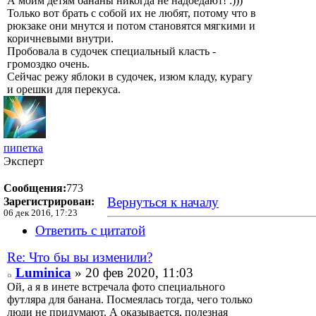
А моим детям бананы никогда не надоедают! :)))
Только вот брать с собой их не любят, потому что в
рюкзаке они мнутся и потом становятся мягкими и
коричневыми внутри.
Пробовала в судочек специальный класть -
громоздко очень.
Сейчас режу яблоки в судочек, изюм кладу, курагу
и орешки для перекуса.
пипетка
Эксперт
Сообщения:
773
Вернуться к началу
Зарегистрирован:
06 дек 2016, 17:23
Ответить с цитатой
Re: Что бы вы изменили?
Luminica
» 20 фев 2020, 11:03
Ой, а я в инете встречала фото специального
футляра для банана. Посмеялась тогда, чего только
люди не придумают. А оказывается, полезная