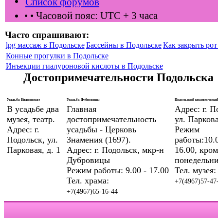
Список форумов
•
• Часовой пояс: UTC + 3 часа
Часто спрашивают:
lpg массаж в Подольске
Бассейны в Подольске
Как закрыть рот 
Конные прогулки в Подольске
Инъекции гиалуроновой кислоты в Подольске
Достопримечательности Подольска
Усадьба Ивановское
Усадьба Дубровицы
Подольский краеведческий
В усадьбе два
Главная
Адрес: г. П
музея, театр.
достопримечательность
ул. Паркова
Адрес: г.
усадьбы - Церковь
Режим
Подольск, ул.
Знамения (1697).
работы:10.0
Парковая, д. 1
Адрес: г. Подольск, мкр-н
16.00, кром
Дубровицы
понедельни
Режим работы: 9.00 - 17.00
Тел. музея:
Тел. храма:
+7(4967)57-47
+7(4967)65-16-44