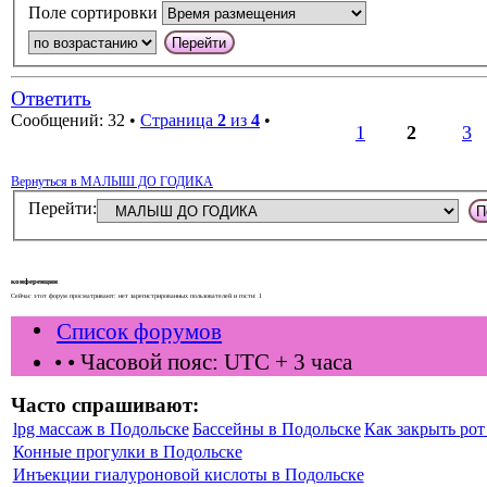
Поле сортировки
Ответить
Сообщений: 32 •
Страница
2
из
4
•
1
2
3
Вернуться в МАЛЫШ ДО ГОДИКА
Перейти:
конференции
Сейчас этот форум просматривают: нет зарегистрированных пользователей и гости: 1
Список форумов
•
• Часовой пояс: UTC + 3 часа
Часто спрашивают:
lpg массаж в Подольске
Бассейны в Подольске
Как закрыть рот 
Конные прогулки в Подольске
Инъекции гиалуроновой кислоты в Подольске