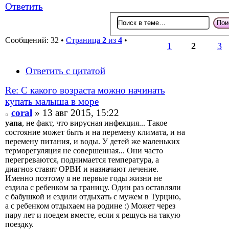
Ответить
Сообщений: 32 •
Страница
2
из
4
•
1
2
3
Ответить с цитатой
Re: С какого возраста можно начинать
купать малыша в море
coral
» 13 авг 2015, 15:22
yana
, не факт, что вирусная инфекция... Такое
состояние может быть и на перемену климата, и на
перемену питания, и воды. У детей же маленьких
терморегуляция не совершенная... Они часто
перегреваются, поднимается температура, а
диагноз ставят ОРВИ и назначают лечение.
Именно поэтому я не первые годы жизни не
ездила с ребенком за границу. Один раз оставляли
с бабушкой и ездили отдыхать с мужем в Турцию,
а с ребенком отдыхаем на родине :) Может через
пару лет и поедем вместе, если я решусь на такую
поездку.