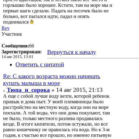
горлышко было хорошее. Кстати, там на море мы и
первые шаги сделали. Падать на песочек было не
больно, вот пытался идти, падал и опять
поднимался
Rey
Участник
Сообщения:
66
Вернуться к началу
Зарегистрирован:
14 авг 2015, 13:01
Ответить с цитатой
Re: С какого возраста можно начинать
купать малыша в море
Тюпа_и_сорока
» 14 авг 2015, 21:13
А еще с собой лучше воду везти, которой ребенок
привык и дома пьет. У моей племянницы было
расстройство на местную воду, когда они на море
поехали. А той воды, что они дома покупают, там
не было, только местного разлива продавалась
везде. В итоге кипятили, потом остужали, но все
равно кишечнику не нравилась эта вода. Но к 3-м
годам, к счастью все прошло, но именно питьевую