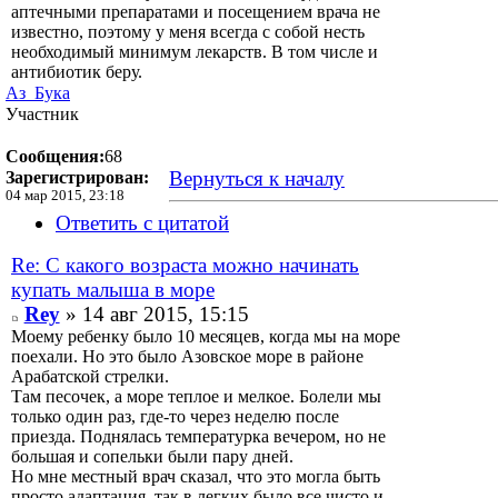
аптечными препаратами и посещением врача не
известно, поэтому у меня всегда с собой несть
необходимый минимум лекарств. В том числе и
антибиотик беру.
Аз_Бука
Участник
Сообщения:
68
Вернуться к началу
Зарегистрирован:
04 мар 2015, 23:18
Ответить с цитатой
Re: С какого возраста можно начинать
купать малыша в море
Rey
» 14 авг 2015, 15:15
Моему ребенку было 10 месяцев, когда мы на море
поехали. Но это было Азовское море в районе
Арабатской стрелки.
Там песочек, а море теплое и мелкое. Болели мы
только один раз, где-то через неделю после
приезда. Поднялась температурка вечером, но не
большая и сопельки были пару дней.
Но мне местный врач сказал, что это могла быть
просто адаптация, так в легких было все чисто и