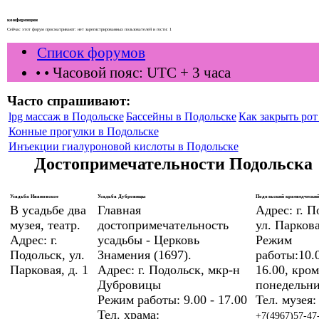
конференции
Сейчас этот форум просматривают: нет зарегистрированных пользователей и гости: 1
Список форумов
•
• Часовой пояс: UTC + 3 часа
Часто спрашивают:
lpg массаж в Подольске
Бассейны в Подольске
Как закрыть рот 
Конные прогулки в Подольске
Инъекции гиалуроновой кислоты в Подольске
Достопримечательности Подольска
Усадьба Ивановское
Усадьба Дубровицы
Подольский краеведческий
В усадьбе два
Главная
Адрес: г. П
музея, театр.
достопримечательность
ул. Паркова
Адрес: г.
усадьбы - Церковь
Режим
Подольск, ул.
Знамения (1697).
работы:10.0
Парковая, д. 1
Адрес: г. Подольск, мкр-н
16.00, кром
Дубровицы
понедельни
Режим работы: 9.00 - 17.00
Тел. музея:
Тел. храма:
+7(4967)57-47