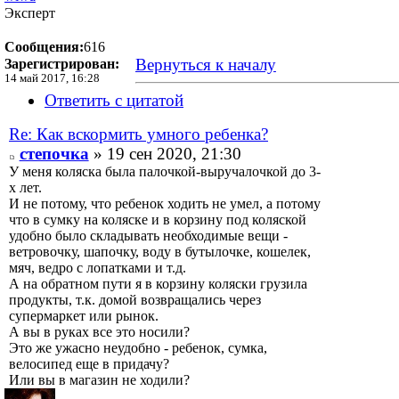
Эксперт
Сообщения:
616
Вернуться к началу
Зарегистрирован:
14 май 2017, 16:28
Ответить с цитатой
Re: Как вскормить умного ребенка?
степочка
» 19 сен 2020, 21:30
У меня коляска была палочкой-выручалочкой до 3-
х лет.
И не потому, что ребенок ходить не умел, а потому
что в сумку на коляске и в корзину под коляской
удобно было складывать необходимые вещи -
ветровочку, шапочку, воду в бутылочке, кошелек,
мяч, ведро с лопатками и т.д.
А на обратном пути я в корзину коляски грузила
продукты, т.к. домой возвращались через
супермаркет или рынок.
А вы в руках все это носили?
Это же ужасно неудобно - ребенок, сумка,
велосипед еще в придачу?
Или вы в магазин не ходили?