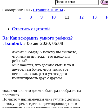
Сообщений: 140 •
Страница
11
из
14
•
1
8
9
10
11
12
13
1
Ответить с цитатой
Re: Как вскормить умного ребенка?
bambuk
» 06 авг 2020, 06:08
джема писал(а):
А почему вы считаете,
что лепить из песка - это плохо для
ребенка?
Мне кажется, что должно быть и то и
другое, там более, что в таких вот
песочниках как раз и учатся дети
контактировать друг с другом.
тоже считаю, что должно быть разнообразие на
прогулках.
Но часто у нас мамочкам лень гулять с детьми,
потому перекос идет на времяпровождение в
песочницах, а не на прогулки по окрестностям.