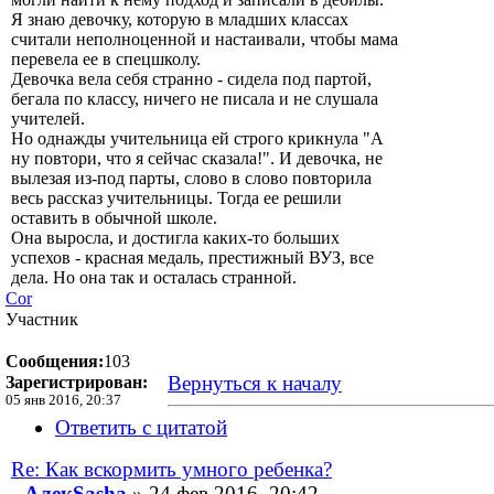
Я знаю девочку, которую в младших классах
считали неполноценной и настаивали, чтобы мама
перевела ее в спецшколу.
Девочка вела себя странно - сидела под партой,
бегала по классу, ничего не писала и не слушала
учителей.
Но однажды учительница ей строго крикнула "А
ну повтори, что я сейчас сказала!". И девочка, не
вылезая из-под парты, слово в слово повторила
весь рассказ учительницы. Тогда ее решили
оставить в обычной школе.
Она выросла, и достигла каких-то больших
успехов - красная медаль, престижный ВУЗ, все
дела. Но она так и осталась странной.
Cor
Участник
Сообщения:
103
Вернуться к началу
Зарегистрирован:
05 янв 2016, 20:37
Ответить с цитатой
Re: Как вскормить умного ребенка?
АлекSasha
» 24 фев 2016, 20:42