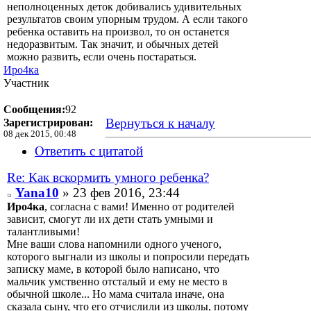
неполноценных деток добивались удивительных
результатов своим упорным трудом. А если такого
ребенка оставить на произвол, то он останется
недоразвитым. Так значит, и обычных детей
можно развить, если очень постараться.
Иро4ка
Участник
Сообщения:
92
Вернуться к началу
Зарегистрирован:
08 дек 2015, 00:48
Ответить с цитатой
Re: Как вскормить умного ребенка?
Yana10
» 23 фев 2016, 23:44
Иро4ка
, согласна с вами! Именно от родителей
зависит, смогут ли их дети стать умными и
талантливыми!
Мне ваши слова напомнили одного ученого,
которого выгнали из школы и попросили передать
записку маме, в которой было написано, что
мальчик умственно отсталый и ему не место в
обычной школе... Но мама считала иначе, она
сказала сыну, что его отчислили из школы, потому