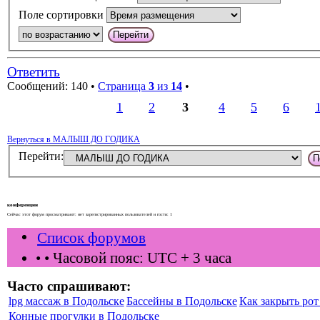
Поле сортировки
Ответить
Сообщений: 140 •
Страница
3
из
14
•
1
2
3
4
5
6
Вернуться в МАЛЫШ ДО ГОДИКА
Перейти:
конференции
Сейчас этот форум просматривают: нет зарегистрированных пользователей и гости: 1
Список форумов
•
• Часовой пояс: UTC + 3 часа
Часто спрашивают:
lpg массаж в Подольске
Бассейны в Подольске
Как закрыть рот 
Конные прогулки в Подольске