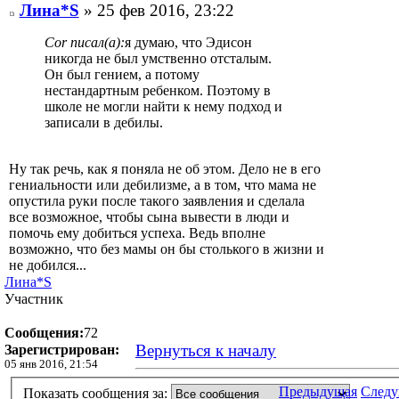
Лина*S
» 25 фев 2016, 23:22
Cor писал(а):
я думаю, что Эдисон
никогда не был умственно отсталым.
Он был гением, а потому
нестандартным ребенком. Поэтому в
школе не могли найти к нему подход и
записали в дебилы.
Ну так речь, как я поняла не об этом. Дело не в его
гениальности или дебилизме, а в том, что мама не
опустила руки после такого заявления и сделала
все возможное, чтобы сына вывести в люди и
помочь ему добиться успеха. Ведь вполне
возможно, что без мамы он бы столького в жизни и
не добился...
Лина*S
Участник
Сообщения:
72
Вернуться к началу
Зарегистрирован:
05 янв 2016, 21:54
Предыдущая
След
Показать сообщения за: