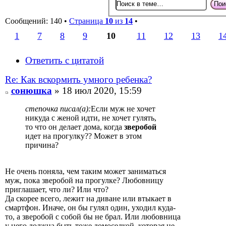
Сообщений: 140 •
Страница
10
из
14
•
1
7
8
9
10
11
12
13
1
Ответить с цитатой
Re: Как вскормить умного ребенка?
сонюшка
» 18 июл 2020, 15:59
степочка писал(а):
Если муж не хочет
никуда с женой идти, не хочет гулять,
то что он делает дома, когда
зверобой
идет на прогулку?? Может в этом
причина?
Не очень поняла, чем таким может заниматься
муж, пока зверобой на прогулке? Любовницу
приглашает, что ли? Или что?
Да скорее всего, лежит на диване или втыкает в
смартфон. Иначе, он бы гулял один, уходил куда-
то, а зверобой с собой бы не брал. Или любовница
у него должна быть тоже домоседкой, которая не