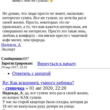
мама с ней не гуляла?
Не думаю, что люди просто не знают, насколько
интересно гулять. Все же гуляли, ну хотя бы раз в
своей жизни. Просто, некоторых это не
привлекает, а то, что вам кажется интересным, им
совершенно не интересно. Просто это такая лень,
любовь к комфорту - им мягкое кресло с чашечкой
кофе милее, чем природа.
Надежда_А
Эксперт
Сообщения:
697
Вернуться к началу
Зарегистрирован:
19 мар 2017, 22:01
Ответить с цитатой
Re: Как вскормить умного ребенка?
степочка
» 01 авг 2020, 22:20
Надежда_А
, да, все гуляли хоть раз в своей жизни,
но вопрос КАК гуляли.
У нас на старой квартире была соседка, которая до
18 лет не выпускала руку дочери на улице.