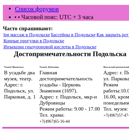
Список форумов
•
• Часовой пояс: UTC + 3 часа
Часто спрашивают:
lpg массаж в Подольске
Бассейны в Подольске
Как закрыть рот 
Конные прогулки в Подольске
Инъекции гиалуроновой кислоты в Подольске
Достопримечательности Подольска
Усадьба Ивановское
Усадьба Дубровицы
Подольский краеведческий
В усадьбе два
Главная
Адрес: г. П
музея, театр.
достопримечательность
ул. Паркова
Адрес: г.
усадьбы - Церковь
Режим
Подольск, ул.
Знамения (1697).
работы:10.0
Парковая, д. 1
Адрес: г. Подольск, мкр-н
16.00, кром
Дубровицы
понедельни
Режим работы: 9.00 - 17.00
Тел. музея:
Тел. храма:
+7(4967)57-47
+7(4967)65-16-44