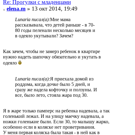
Re: Прогулки с младенцами
elena.m
» 13 окт 2014, 19:49
Lunaria писал(а):
Мне мама
рассказывала, что детей раньше - в 70-
80 годы пеленали несколько месяцев и
в одеяло укутывали? Зачем?
Как зачем, чтобы не замерз ребенок в квартире
нужно надеть шапочку обязательно и укутать в
одеяло
Lunaria писал(а):
Я приехала домой из
роддома, когда дочке было 5 дней, и
сразу же надела кофточку и ползуны. И
все, было лето, стояла жара под 30.
Я в жаре только памперс на ребенка надевала, а так
голенький лежал. И на улицу маечку надевала, а
ножки голенькие были. Если 30, то малышу жарко,
особенно если в коляске нет проветривания.
У меня первая коляска была такая - в ней как в