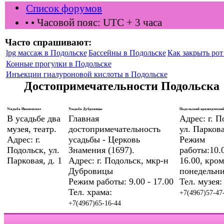
Список форумов
•
• Часовой пояс: UTC + 3 часа
Часто спрашивают:
lpg массаж в Подольске
Бассейны в Подольске
Как закрыть рот 
Конные прогулки в Подольске
Инъекции гиалуроновой кислоты в Подольске
Достопримечательности Подольска
Усадьба Ивановское
Усадьба Дубровицы
Подольский краеведческий
В усадьбе два
Главная
Адрес: г. П
музея, театр.
достопримечательность
ул. Паркова
Адрес: г.
усадьбы - Церковь
Режим
Подольск, ул.
Знамения (1697).
работы:10.0
Парковая, д. 1
Адрес: г. Подольск, мкр-н
16.00, кром
Дубровицы
понедельни
Режим работы: 9.00 - 17.00
Тел. музея:
Тел. храма:
+7(4967)57-47
+7(4967)65-16-44