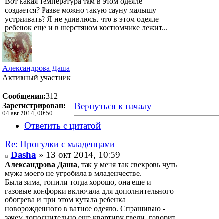
Вот какая температура там в этом одеяле
создается? Разве можно такую сауну малышу
устраивать? Я не удивлюсь, что в этом одеяле
ребенок еще и в шерстяном костюмчике лежит...
Александрова Даша
Активный участник
Сообщения:
312
Вернуться к началу
Зарегистрирован:
04 авг 2014, 00:50
Ответить с цитатой
Re: Прогулки с младенцами
Dasha
» 13 окт 2014, 10:59
Александрова Даша
, так у меня так свекровь чуть
мужа моего не угробила в младенчестве.
Была зима, топили тогда хорошо, она еще и
газовые конфорки включала для дополнительного
обогрева и при этом кутала ребенка
новорожденного в ватное одеяло. Спрашиваю -
зачем дополнительно еще квартиру грели, говорит,