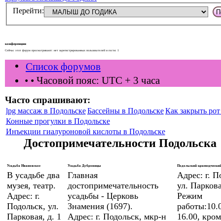
Перейти:
конференции
Сейчас этот форум просматривают: нет зарегистрированных пользователей и гости: 1
Список форумов
•
• Часовой пояс: UTC + 3 часа
Часто спрашивают:
lpg массаж в Подольске
Бассейны в Подольске
Как закрыть рот 
Конные прогулки в Подольске
Инъекции гиалуроновой кислоты в Подольске
Достопримечательности Подольска
Усадьба Ивановское
Усадьба Дубровицы
Подольский краеведческий
В усадьбе два
Главная
Адрес: г. П
музея, театр.
достопримечательность
ул. Паркова
Адрес: г.
усадьбы - Церковь
Режим
Подольск, ул.
Знамения (1697).
работы:10.0
Парковая, д. 1
Адрес: г. Подольск, мкр-н
16.00, кром