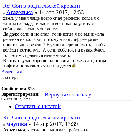
Re: Сон в родительской кровати
Аzаzелька
» 14 апр 2017, 12:53
хвоя
, у меня чаще всего спал ребенок, когда я с
улицы ехала, да и частенько, пока на улицу я
собиралась, сын мог заснуть.
Да даже если и не спал, то никогда я не вынимала
ребенка из коляски, потому что в лифт её разве
просто так завезешь? Нужно двери держать, чтобы
колёса протиснуть. А если ребенок на руках будет,
то с этим справится невозможно.
В этом случае хорошо на первом этаже жить, тогда
лифтом пользоваться не придется
Аzаzелька
Эксперт
Сообщения:
828
Вернуться к началу
Зарегистрирован:
04 янв 2017, 22:52
Ответить с цитатой
Re: Сон в родительской кровати
мяушка
» 14 апр 2017, 13:39
Аzаzелька
, я тоже не вынимала ребенка из