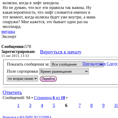
коляски, когда в лифт заходила.
Но не думаю, что все эти правила так важны. Ну
какая вероятность, что лифт сломается именно в
тот момент, когда коляска будет уже внутри, а мама
снаружи? Мне кажется, это бывает один раз на
миллиард.
мяушка
Эксперт
Сообщения:
578
Вернуться к началу
Зарегистрирован:
11 окт 2015, 13:53
Предыдущая
След
Показать сообщения за:
Поле сортировки
Ответить
Сообщений: 94 •
Страница
6
из
10
•
1
3
4
5
6
7
8
9
1
Вернуться в МАЛЫШ ДО ГОДИКА