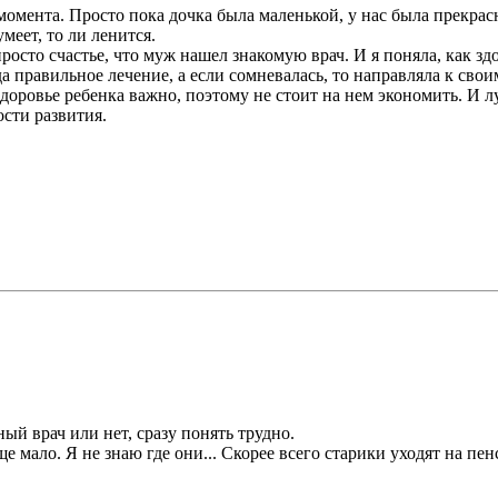
омента. Просто пока дочка была маленькой, у нас была прекрас
умеет, то ли ленится.
просто счастье, что муж нашел знакомую врач. И я поняла, как зд
да правильное лечение, а если сомневалась, то направляла к сво
 Здоровье ребенка важно, поэтому не стоит на нем экономить. И л
ости развития.
ный врач или нет, сразу понять трудно.
е мало. Я не знаю где они... Скорее всего старики уходят на пе