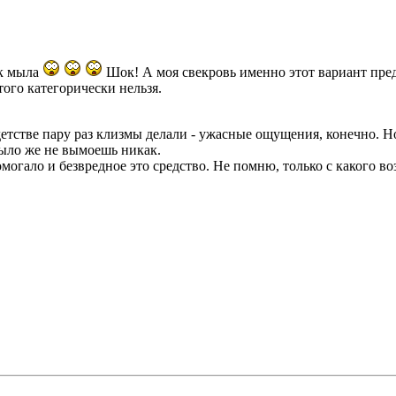
ек мыла
Шок! А моя свекровь именно этот вариант предла
того категорически нельзя.
 детстве пару раз клизмы делали - ужасные ощущения, конечно. 
 мыло же не вымоешь никак.
омогало и безвредное это средство. Не помню, только с какого во