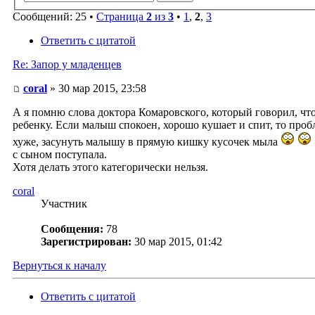
Сообщений: 25 •
Страница
2
из
3
•
1
,
2
,
3
Ответить с цитатой
Re: Запор у младенцев
coral
» 30 мар 2015, 23:58
А я помню слова доктора Комаровского, который говорил, что
ребенку. Если малыш спокоен, хорошо кушает и спит, то проб
хуже, засунуть малышу в прямую кишку кусочек мыла
с сыном поступала.
Хотя делать этого категорически нельзя.
coral
Участник
Сообщения:
78
Зарегистрирован:
30 мар 2015, 01:42
Вернуться к началу
Ответить с цитатой