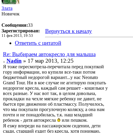
Злата
Новичок
Сообщения:
33
Вернуться к началу
Зарегистрирован:
11 фев 2013, 19:53
Ответить с цитатой
Re: Выбираем автокресло для малыша
Nadin
» 17 мар 2013, 12:25
Я тоже пересмотрела-перечитала перед покупкой
гору информации, но купили все-таки потом
бюджетный недорогой вариант...у нас Neonato
Grand Tour. Ни в кое случае не агитирую покупать
недорогие кресла, каждый сам решает - кошельки у
всех разные. У нас вот так, в целом довольна,
прокладки на чехле мягкие ребенку не давит, не
бьется при движении об пластмассу. Получилось,
что мы покупали прогулочную коляску, а она нам
почти и не понадобилась, т.к. наш младший
ребенок - дитя автокресла
или пешком.
Я езжу впереди на пассажирском сидении, дети
сзади, старший ездит без кресла, хотя понимаю,