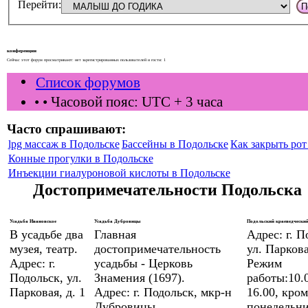
Перейти:
конференции
Сейчас этот форум просматривают: нет зарегистрированных пользователей и гости: 1
Список форумов
•
• Часовой пояс: UTC + 3 часа
Часто спрашивают:
lpg массаж в Подольске
Бассейны в Подольске
Как закрыть рот 
Конные прогулки в Подольске
Инъекции гиалуроновой кислоты в Подольске
Достопримечательности Подольска
Усадьба Ивановское
Усадьба Дубровицы
Подольский краеведческий
В усадьбе два
Главная
Адрес: г. П
музея, театр.
достопримечательность
ул. Паркова
Адрес: г.
усадьбы - Церковь
Режим
Подольск, ул.
Знамения (1697).
работы:10.0
Парковая, д. 1
Адрес: г. Подольск, мкр-н
16.00, кром
Дубровицы
понедельни