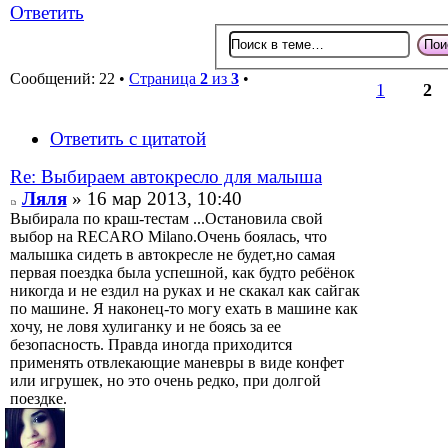
Ответить
Сообщений: 22 •
Страница
2
из
3
•
1
2
Ответить с цитатой
Re: Выбираем автокресло для малыша
Ляля
» 16 мар 2013, 10:40
Выбирала по краш-тестам ...Остановила свой
выбор на RECARO Milano.Очень боялась, что
малышка сидеть в автокресле не будет,но самая
первая поездка была успешной, как будто ребёнок
никогда и не ездил на руках и не скакал как сайгак
по машине. Я наконец-то могу ехать в машине как
хочу, не ловя хулиганку и не боясь за ее
безопасность. Правда иногда приходится
применять отвлекающие маневры в виде конфет
или игрушек, но это очень редко, при долгой
поездке.