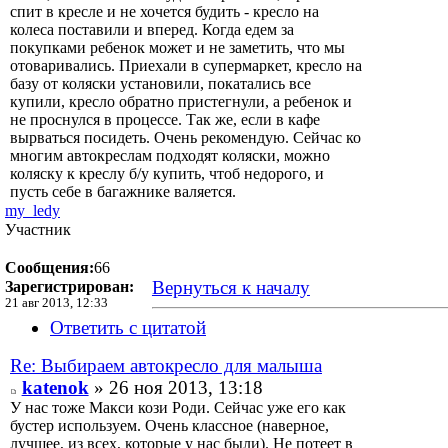
спит в кресле и не хочется будить - кресло на
колеса поставили и вперед. Когда едем за
покупками ребенок может и не заметить, что мы
отоваривались. Приехали в супермаркет, кресло на
базу от коляски установили, покатались все
купили, кресло обратно пристегнули, а ребенок и
не проснулся в процессе. Так же, если в кафе
вырваться посидеть. Очень рекомендую. Сейчас ко
многим автокреслам подходят коляски, можно
коляску к креслу б/у купить, чтоб недорого, и
пусть себе в багажнике валяется.
my_ledy
Участник
Сообщения:
66
Вернуться к началу
Зарегистрирован:
21 авг 2013, 12:33
Ответить с цитатой
Re: Выбираем автокресло для малыша
katenok
» 26 ноя 2013, 13:18
У нас тоже Макси кози Роди. Сейчас уже его как
бустер используем. Очень классное (наверное,
лучшее, из всех, которые у нас были). Не потеет в