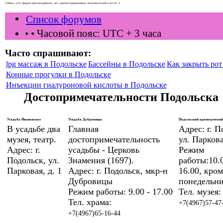
Сейчас этот форум просматривают: нет зарегистрированных пользователей и гости: 1
Список форумов
•
• Часовой пояс: UTC + 3 часа
Часто спрашивают:
lpg массаж в Подольске
Бассейны в Подольске
Как закрыть рот 
Конные прогулки в Подольске
Инъекции гиалуроновой кислоты в Подольске
Достопримечательности Подольска
Усадьба Ивановское
Усадьба Дубровицы
Подольский краеведческий
В усадьбе два
Главная
Адрес: г. П
музея, театр.
достопримечательность
ул. Паркова
Адрес: г.
усадьбы - Церковь
Режим
Подольск, ул.
Знамения (1697).
работы:10.0
Парковая, д. 1
Адрес: г. Подольск, мкр-н
16.00, кром
Дубровицы
понедельни
Режим работы: 9.00 - 17.00
Тел. музея:
Тел. храма:
+7(4967)57-47
+7(4967)65-16-44