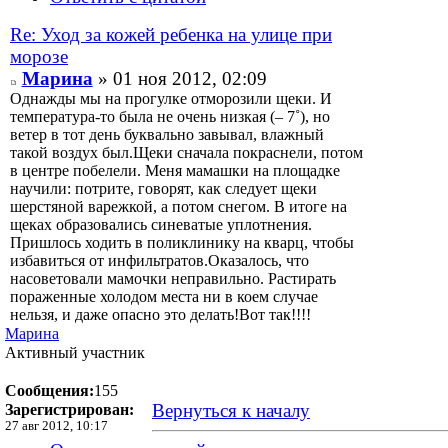
Re: Уход за кожей ребенка на улице при
морозе
Марина
» 01 ноя 2012, 02:09
Однажды мы на прогулке отморозили щеки. И
температура-то была не очень низкая (– 7˚), но
ветер в тот день буквально завывал, влажный
такой воздух был.Щеки сначала покраснели, потом
в центре побелели. Меня мамашки на площадке
научили: потрите, говорят, как следует щеки
шерстяной варежкой, а потом снегом. В итоге на
щеках образовались синеватые уплотнения.
Пришлось ходить в поликлинику на кварц, чтобы
избавиться от инфильтратов.Оказалось, что
насоветовали мамочки неправильно. Растирать
пораженные холодом места ни в коем случае
нельзя, и даже опасно это делать!Вот так!!!!
Марина
Активный участник
Сообщения:
155
Вернуться к началу
Зарегистрирован:
27 авг 2012, 10:17