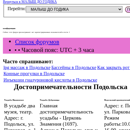
Вернуться в МАЛЫШ ДО ГОДИКА
Перейти:
конференции
Сейчас этот форум просматривают: нет зарегистрированных пользователей и гости: 1
Список форумов
•
• Часовой пояс: UTC + 3 часа
Часто спрашивают:
lpg массаж в Подольске
Бассейны в Подольске
Как закрыть рот 
Конные прогулки в Подольске
Инъекции гиалуроновой кислоты в Подольске
Достопримечательности Подольска
Усадьба Ивановское
Усадьба Дубровицы
Подольский краеведческий
В усадьбе два
Главная
Адрес: г. П
музея, театр.
достопримечательность
ул. Паркова
Адрес: г.
усадьбы - Церковь
Режим
Подольск, ул.
Знамения (1697).
работы:10.0