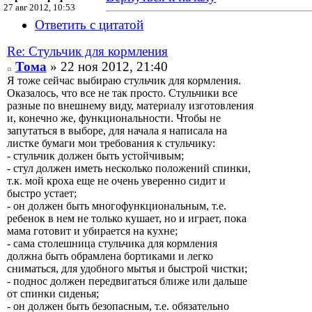
27 авг 2012, 10:53
Ответить с цитатой
Re: Стульчик для кормления
Тома
» 22 ноя 2012, 21:40
Я тоже сейчас выбираю стульчик для кормления.
Оказалось, что все не так просто. Стульчики все
разные по внешнему виду, материалу изготовления
и, конечно же, функциональности. Чтобы не
запутаться в выборе, для начала я написала на
листке бумаги мои требования к стульчику:
- стульчик должен быть устойчивым;
- стул должен иметь несколько положений спинки,
т.к. мой кроха еще не очень уверенно сидит и
быстро устает;
- он должен быть многофункциональным, т.е.
ребенок в нем не только кушает, но и играет, пока
мама готовит и убирается на кухне;
- сама столешница стульчика для кормления
должна быть обрамлена бортиками и легко
сниматься, для удобного мытья и быстрой чистки;
- поднос должен передвигаться ближе или дальше
от спинки сиденья;
- он должен быть безопасным, т.е. обязательно