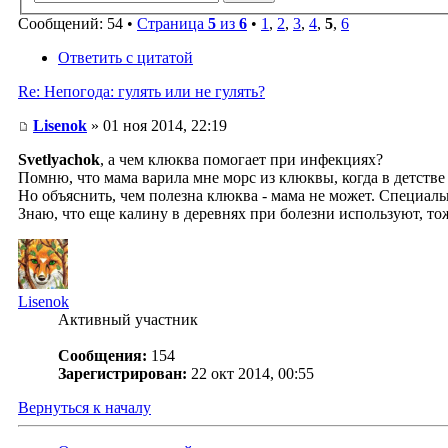
Сообщений: 54 •
Страница
5
из
6
•
1
,
2
,
3
,
4
,
5
,
6
Ответить с цитатой
Re: Непогода: гулять или не гулять?
Lisenok
» 01 ноя 2014, 22:19
Svetlyachok
, а чем клюква помогает при инфекциях?
Помню, что мама варила мне морс из клюквы, когда в детстве
Но объяснить, чем полезна клюква - мама не может. Специальн
Знаю, что еще калину в деревнях при болезни используют, тож
Lisenok
Активный участник
Сообщения:
154
Зарегистрирован:
22 окт 2014, 00:55
Вернуться к началу